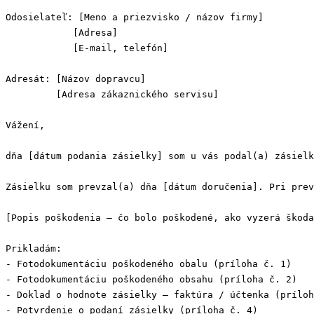
Odosielateľ: [Meno a priezvisko / názov firmy]

            [Adresa]

            [E-mail, telefón]

Adresát: [Názov dopravcu]

         [Adresa zákaznického servisu]

Vážení,

dňa [dátum podania zásielky] som u vás podal(a) zásielk
Zásielku som prevzal(a) dňa [dátum doručenia]. Pri prev
[Popis poškodenia — čo bolo poškodené, ako vyzerá škoda
Prikladám:

- Fotodokumentáciu poškodeného obalu (príloha č. 1)

- Fotodokumentáciu poškodeného obsahu (príloha č. 2)

- Doklad o hodnote zásielky — faktúra / účtenka (príloh
- Potvrdenie o podaní zásielky (príloha č. 4)
