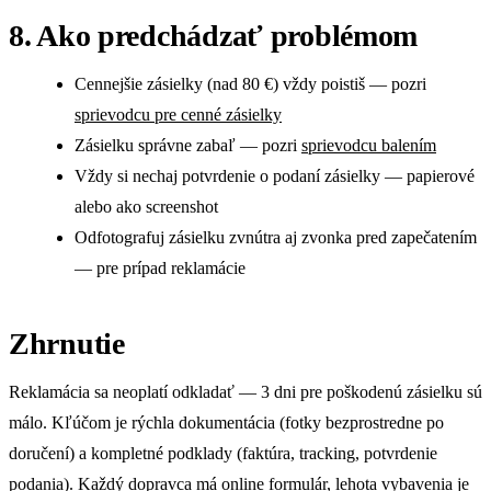
8. Ako predchádzať problémom
Cennejšie zásielky (nad 80 €) vždy poistiš — pozri
sprievodcu pre cenné zásielky
Zásielku správne zabaľ — pozri
sprievodcu balením
Vždy si nechaj potvrdenie o podaní zásielky — papierové
alebo ako screenshot
Odfotografuj zásielku zvnútra aj zvonka pred zapečatením
— pre prípad reklamácie
Zhrnutie
Reklamácia sa neoplatí odkladať — 3 dni pre poškodenú zásielku sú
málo. Kľúčom je rýchla dokumentácia (fotky bezprostredne po
doručení) a kompletné podklady (faktúra, tracking, potvrdenie
podania). Každý dopravca má online formulár, lehota vybavenia je