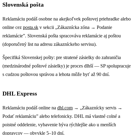
Slovenská pošta
Reklamáciu podáš osobne na akejkoľvek poštovej priehradke alebo
online cez
posta.sk
v sekcii „Zákaznícka zóna → Podanie
reklamácie”. Slovenská pošta spracováva reklamácie aj poštou
(doporučený list na adresu zákazníckeho servisu).
Špecifiká Slovenskej pošty: pre stratené zásielky do zahraničia
(medzinárodné poštové zásielky) je proces dlhší — SP spolupracuje
s cudzou poštovou správou a lehota môže byť až 90 dní.
DHL Express
Reklamáciu podáš online na
dhl.com
→ „Zákaznícky servis →
Podať reklamáciu” alebo telefonicky. DHL má vlastné colné a
poistné oddelenie, vybavenie býva rýchlejšie ako u menších
dopravcov — obvykle 5–10 dní.