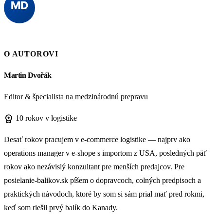
O AUTOROVI
Martin Dvořák
Editor & špecialista na medzinárodnú prepravu
workspace_premium
10 rokov v logistike
Desať rokov pracujem v e-commerce logistike — najprv ako
operations manager v e-shope s importom z USA, posledných päť
rokov ako nezávislý konzultant pre menších predajcov. Pre
posielanie-balikov.sk píšem o dopravcoch, colných predpisoch a
praktických návodoch, ktoré by som si sám prial mať pred rokmi,
keď som riešil prvý balík do Kanady.