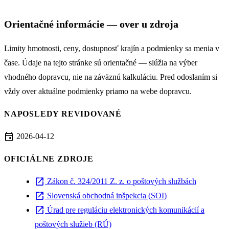
Orientačné informácie — over u zdroja
Limity hmotnosti, ceny, dostupnosť krajín a podmienky sa menia v
čase. Údaje na tejto stránke sú orientačné — slúžia na výber
vhodného dopravcu, nie na záväznú kalkuláciu. Pred odoslaním si
vždy over aktuálne podmienky priamo na webe dopravcu.
NAPOSLEDY REVIDOVANÉ
event
2026-04-12
OFICIÁLNE ZDROJE
open_in_new
Zákon č. 324/2011 Z. z. o poštových službách
open_in_new
Slovenská obchodná inšpekcia (SOI)
open_in_new
Úrad pre reguláciu elektronických komunikácií a
poštových služieb (RÚ)