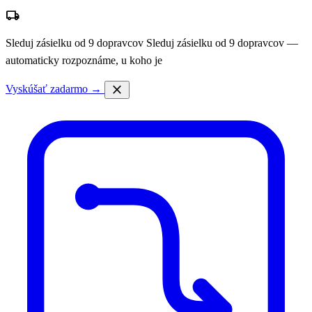
local_shipping
Sleduj zásielku od 9 dopravcov
Sleduj zásielku od 9 dopravcov —
automaticky rozpoznáme, u koho je
close
Vyskúšať zadarmo →