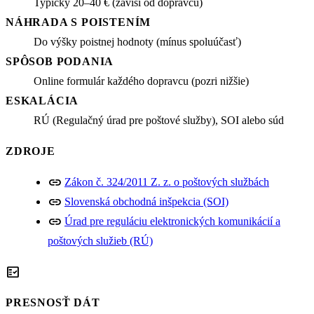
Typicky 20–40 € (závisí od dopravcu)
NÁHRADA S POISTENÍM
Do výšky poistnej hodnoty (mínus spoluúčasť)
SPÔSOB PODANIA
Online formulár každého dopravcu (pozri nižšie)
ESKALÁCIA
RÚ (Regulačný úrad pre poštové služby), SOI alebo súd
ZDROJE
link
Zákon č. 324/2011 Z. z. o poštových službách
link
Slovenská obchodná inšpekcia (SOI)
link
Úrad pre reguláciu elektronických komunikácií a
poštových služieb (RÚ)
fact_check
PRESNOSŤ DÁT