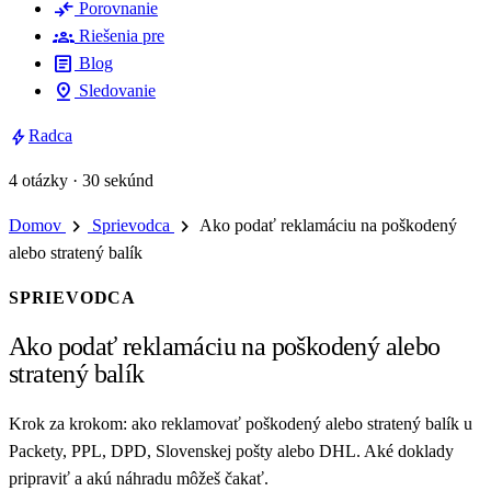
compare_arrows
Porovnanie
groups
Riešenia pre
article
Blog
pin_drop
Sledovanie
bolt
Radca
4 otázky · 30 sekúnd
chevron_right
chevron_right
Domov
Sprievodca
Ako podať reklamáciu na poškodený
alebo stratený balík
SPRIEVODCA
Ako podať reklamáciu na poškodený alebo
stratený balík
Krok za krokom: ako reklamovať poškodený alebo stratený balík u
Packety, PPL, DPD, Slovenskej pošty alebo DHL. Aké doklady
pripraviť a akú náhradu môžeš čakať.