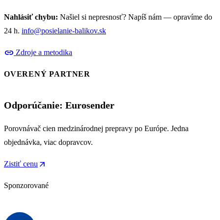
Nahlásiť chybu:
Našiel si nepresnosť? Napíš nám — opravíme do
24 h.
info@posielanie-balikov.sk
link
Zdroje a metodika
OVERENÝ PARTNER
Odporúčanie: Eurosender
Porovnávač cien medzinárodnej prepravy po Európe. Jedna
objednávka, viac dopravcov.
arrow_outward
Zistiť cenu
Sponzorované