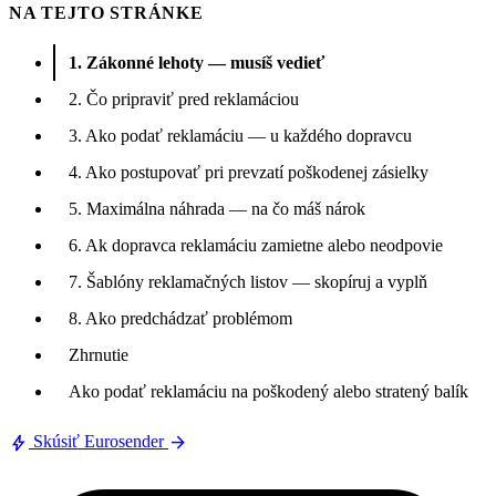
NA TEJTO STRÁNKE
1. Zákonné lehoty — musíš vedieť
2. Čo pripraviť pred reklamáciou
3. Ako podať reklamáciu — u každého dopravcu
4. Ako postupovať pri prevzatí poškodenej zásielky
5. Maximálna náhrada — na čo máš nárok
6. Ak dopravca reklamáciu zamietne alebo neodpovie
7. Šablóny reklamačných listov — skopíruj a vyplň
8. Ako predchádzať problémom
Zhrnutie
Ako podať reklamáciu na poškodený alebo stratený balík
bolt
arrow_forward
Skúsiť Eurosender