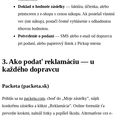
Doklad o hodnote zásielky
— faktúra, účtenka, alebo
printscreen z e-shopu s cenou nákupu. Ak posielaš vlastnú
vec (nie nákup), postačí čestné vyhlásenie s odhadnutou
trhovou hodnotou.
Potvrdenie o podaní
— SMS alebo e-mail od dopravcu
pri podaní, alebo papierový lístok z Pickup miesta
3. Ako podať reklamáciu — u
každého dopravcu
Packeta (packeta.sk)
Prihlás sa na
packeta.com
, choď do „Moje zásielky”, nájdi
konkrétnu zásielku a klikni „Reklamácia”. Online formulár ťa
prevedie krokmi, nahráš fotky a popíšeš škodu. Alternatívne cez e-