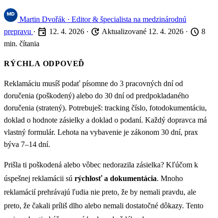
Martin Dvořák
· Editor & špecialista na medzinárodnú
event
update
schedule
prepravu
·
12. 4. 2026
·
Aktualizované 12. 4. 2026
·
8
min. čítania
RÝCHLA ODPOVEĎ
Reklamáciu musíš podať písomne do 3 pracovných dní od
doručenia (poškodený) alebo do 30 dní od predpokladaného
doručenia (stratený). Potrebuješ: tracking číslo, fotodokumentáciu,
doklad o hodnote zásielky a doklad o podaní. Každý dopravca má
vlastný formulár. Lehota na vybavenie je zákonom 30 dní, prax
býva 7–14 dní.
Prišla ti poškodená alebo vôbec nedorazila zásielka? Kľúčom k
úspešnej reklamácii sú
rýchlosť a dokumentácia
. Mnoho
reklamácií prehrávajú ľudia nie preto, že by nemali pravdu, ale
preto, že čakali príliš dlho alebo nemali dostatočné dôkazy. Tento