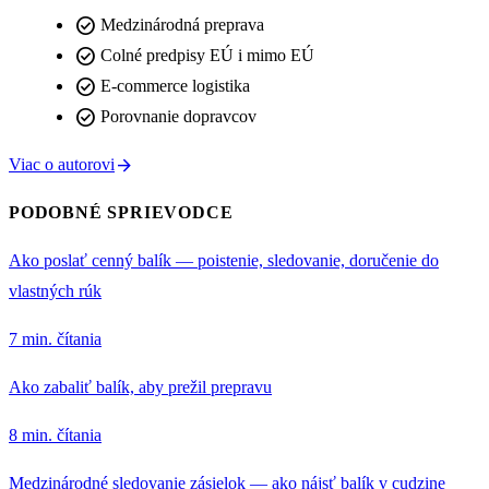
check_circle
Medzinárodná preprava
check_circle
Colné predpisy EÚ i mimo EÚ
check_circle
E-commerce logistika
check_circle
Porovnanie dopravcov
arrow_forward
Viac o autorovi
PODOBNÉ SPRIEVODCE
Ako poslať cenný balík — poistenie, sledovanie, doručenie do
vlastných rúk
7 min. čítania
Ako zabaliť balík, aby prežil prepravu
8 min. čítania
Medzinárodné sledovanie zásielok — ako nájsť balík v cudzine