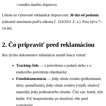
/ cenníku daného dopravcu.
Lehota na vybavenie reklamácie dopravcom:
30 dní od podania
(zákonné maximum podľa zákona č. 324/2011 Z. z.). Prax býva 7–
14 dní.
2. Čo pripraviť pred reklamáciou
Bez týchto dokumentov reklamáciu nemáš šancu vyhrať:
Tracking číslo
— z potvrdenia o podaní alebo z e-
mailového potvrdenia objednávky
Fotodokumentácia
—
fotky obalu zvonka
(poškriabanie,
diery, pomačkanie),
fotky obalu zvnútra
(výplň, obalový
materiál),
fotky poškodeného obsahu
. Čím viac fotiek, tým
lepšie. Foť bezprostredne po doručení, ešte pred
rozbalením.