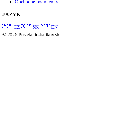
Obchodné podmienky
JAZYK
🇨🇿
CZ
🇸🇰
SK
🇬🇧
EN
© 2026 Posielanie-balikov.sk