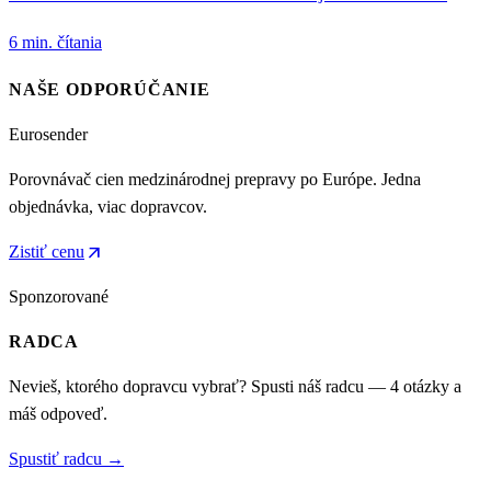
6 min. čítania
NAŠE ODPORÚČANIE
Eurosender
Porovnávač cien medzinárodnej prepravy po Európe. Jedna
objednávka, viac dopravcov.
arrow_outward
Zistiť cenu
Sponzorované
RADCA
Nevieš, ktorého dopravcu vybrať? Spusti náš radcu — 4 otázky a
máš odpoveď.
Spustiť radcu →