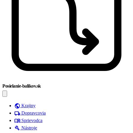
Posielanie-balikov.sk
public
Krajiny
local_shipping
Dopravcovia
menu_book
Sprievodca
build
Nástroje