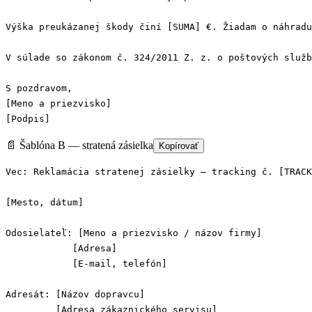
Výška preukázanej škody činí [SUMA] €. Žiadam o náhradu
V súlade so zákonom č. 324/2011 Z. z. o poštových služb
S pozdravom,

[Meno a priezvisko]

[Podpis]
📄 Šablóna B — stratená zásielka
Kopírovať
Vec: Reklamácia stratenej zásielky — tracking č. [TRACK
[Mesto, dátum]

Odosielateľ: [Meno a priezvisko / názov firmy]

            [Adresa]

            [E-mail, telefón]

Adresát: [Názov dopravcu]

         [Adresa zákaznického servisu]
