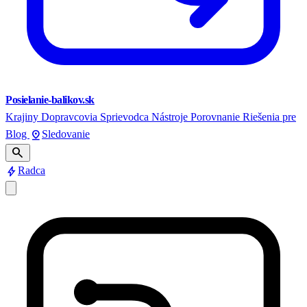
Posielanie-balikov.sk
Krajiny
Dopravcovia
Sprievodca
Nástroje
Porovnanie
Riešenia pre
pin_drop
Blog
Sledovanie
search
bolt
Radca