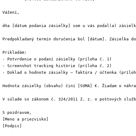
Vážení,

dňa [dátum podania zásielky] som u vás podal(a) zásielk
Predpokladaný termín doručenia bol [dátum]. Zásielka do
Prikladám:

- Potvrdenie o podaní zásielky (príloha č. 1)

- Screenshot tracking histórie (príloha č. 2)

- Doklad o hodnote zásielky — faktúra / účtenka (príloh
Hodnota zásielky (obsahu) činí [SUMA] €. Žiadam o náhra
V súlade so zákonom č. 324/2011 Z. z. o poštových služb
S pozdravom,

[Meno a priezvisko]

[Podpis]