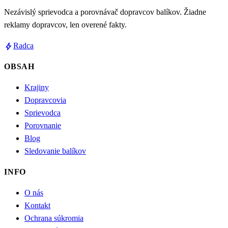
Nezávislý sprievodca a porovnávač dopravcov balíkov. Žiadne
reklamy dopravcov, len overené fakty.
bolt
Radca
OBSAH
Krajiny
Dopravcovia
Sprievodca
Porovnanie
Blog
Sledovanie balíkov
INFO
O nás
Kontakt
Ochrana súkromia