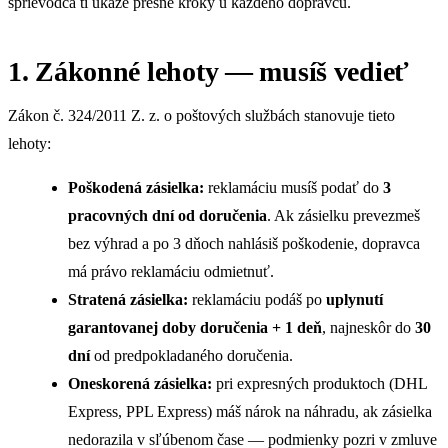
sprievodca ti ukáže presné kroky u každého dopravcu.
1. Zákonné lehoty — musíš vedieť
Zákon č. 324/2011 Z. z. o poštových službách stanovuje tieto
lehoty:
Poškodená zásielka:
reklamáciu musíš podať do
3
pracovných dní od doručenia
. Ak zásielku prevezmeš
bez výhrad a po 3 dňoch nahlásiš poškodenie, dopravca
má právo reklamáciu odmietnuť.
Stratená zásielka:
reklamáciu podáš po
uplynutí
garantovanej doby doručenia + 1 deň
, najneskôr do
30
dní
od predpokladaného doručenia.
Oneskorená zásielka:
pri expresných produktoch (DHL
Express, PPL Express) máš nárok na náhradu, ak zásielka
nedorazila v sľúbenom čase — podmienky pozri v zmluve