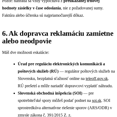
Pozor: náhrada sa vždy vypočítáva z
preukázanej trhovej
hodnoty zásielky v čase odoslania
, nie z požadovanej sumy.
Faktúra alebo účtenka sú najpriamočiarejší dôkaz.
6. Ak dopravca reklamáciu zamietne
alebo neodpovie
Máš dve možnosti eskalácie:
Úrad pre reguláciu elektronických komunikácií a
poštových služieb (RÚ)
— regulátor poštových služieb na
Slovensku, bezplatná sťažnosť online na
teleoff.gov.sk
.
RÚ prešetrí a môže nariadiť dopravcovi vyplatiť náhradu.
Slovenská obchodná inšpekcia (SOI)
— pre
spotrebiteľské spory môžeš podať podnet na
soi.sk
. SOI
sprostredkúva alternatívne riešenie sporov (ARS/ODR) v
zmysle zákona č. 391/2015 Z. z.