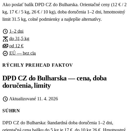
Ako poslať balík DPD CZ do Bulharska. Orientačné ceny (12 € / 2
kg, 17 € / 5 kg, 26 € / 10 kg), doba doručenia 1–2 dni, hmotnostný
limit 31.5 kg, colné podmienky a najlepšie alternatívy.
schedule
1–2 dni
scale
do 31.5 kg
payments
od 12 €
verified
EÚ — bez cla
RÝCHLY PREHĽAD FAKTOV
DPD CZ do Bulharska — cena, doba
doručenia, limity
schedule
Aktualizované
11. 4. 2026
SÚHRN
DPD CZ do Bulharska: štandardná doba doručenia 1–2 dni,
orientačná cena balíku do 5 kg je 17 €, do 10 kg 26 €. Hmotnostný