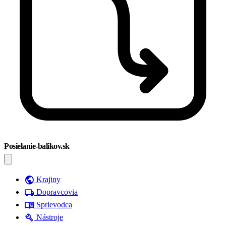
Posielanie-balikov.sk
public
Krajiny
local_shipping
Dopravcovia
menu_book
Sprievodca
build
Nástroje