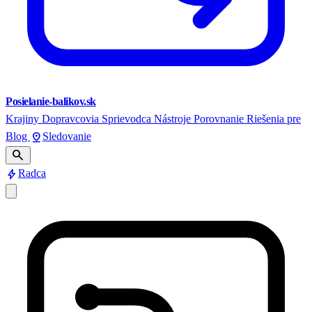
Posielanie-balikov.sk
Krajiny
Dopravcovia
Sprievodca
Nástroje
Porovnanie
Riešenia pre
pin_drop
Blog
Sledovanie
search
bolt
Radca