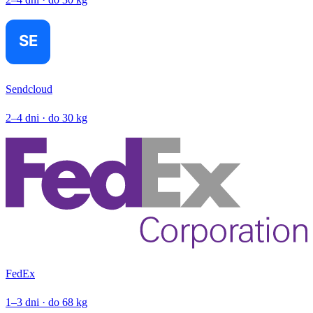
Sendcloud
2–4 dni · do 30 kg
FedEx
1–3 dni · do 68 kg