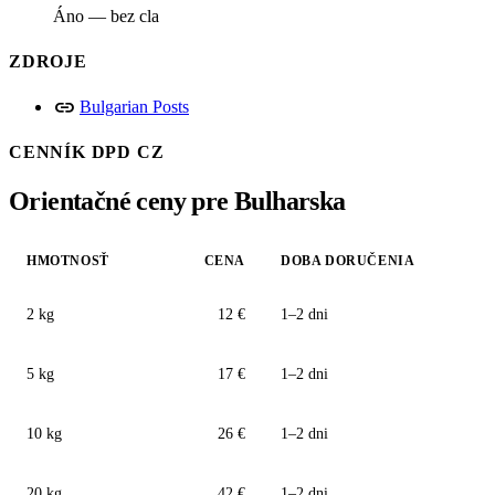
Áno — bez cla
ZDROJE
link
Bulgarian Posts
CENNÍK DPD CZ
Orientačné ceny pre Bulharska
HMOTNOSŤ
CENA
DOBA DORUČENIA
2 kg
12 €
1–2 dni
5 kg
17 €
1–2 dni
10 kg
26 €
1–2 dni
20 kg
42 €
1–2 dni