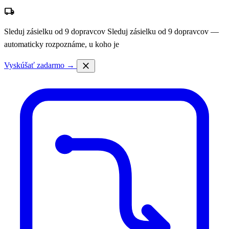
local_shipping
Sleduj zásielku od 9 dopravcov
Sleduj zásielku od 9 dopravcov —
automaticky rozpoznáme, u koho je
close
Vyskúšať zadarmo →