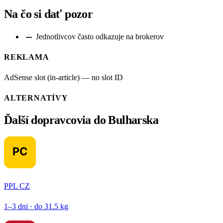
Na čo si dať pozor
remove
Jednotlivcov často odkazuje na brokerov
REKLAMA
AdSense slot (in-article) — no slot ID
ALTERNATÍVY
Ďalší dopravcovia do Bulharska
PPL CZ
1–3 dni · do 31.5 kg