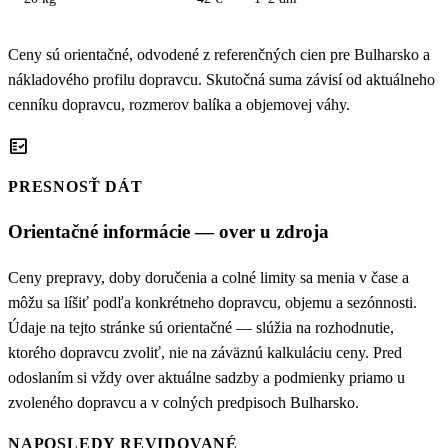
Ceny sú orientačné, odvodené z referenčných cien pre Bulharsko a
nákladového profilu dopravcu. Skutočná suma závisí od aktuálneho
cenníku dopravcu, rozmerov balíka a objemovej váhy.
fact_check
PRESNOSŤ DÁT
Orientačné informácie — over u zdroja
Ceny prepravy, doby doručenia a colné limity sa menia v čase a
môžu sa líšiť podľa konkrétneho dopravcu, objemu a sezónnosti.
Údaje na tejto stránke sú orientačné — slúžia na rozhodnutie,
ktorého dopravcu zvoliť, nie na záväznú kalkuláciu ceny. Pred
odoslaním si vždy over aktuálne sadzby a podmienky priamo u
zvoleného dopravcu a v colných predpisoch Bulharsko.
NAPOSLEDY REVIDOVANÉ