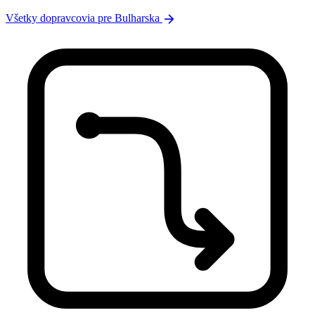
arrow_forward
Všetky dopravcovia pre Bulharska