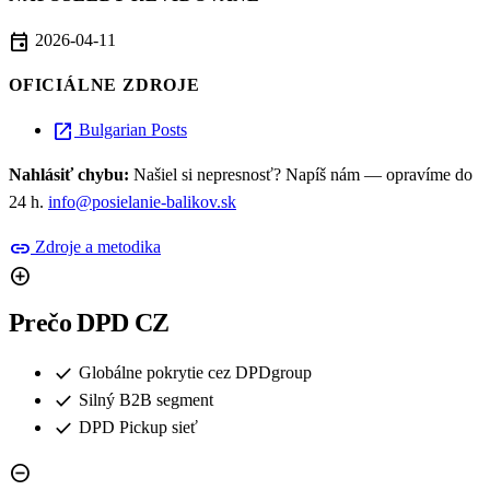
event
2026-04-11
OFICIÁLNE ZDROJE
open_in_new
Bulgarian Posts
Nahlásiť chybu:
Našiel si nepresnosť? Napíš nám — opravíme do
24 h.
info@posielanie-balikov.sk
link
Zdroje a metodika
add_circle
Prečo DPD CZ
check
Globálne pokrytie cez DPDgroup
check
Silný B2B segment
check
DPD Pickup sieť
remove_circle