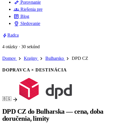
compare_arrows
Porovnanie
groups
Riešenia pre
article
Blog
pin_drop
Sledovanie
bolt
Radca
4 otázky · 30 sekúnd
chevron_right
chevron_right
chevron_right
Domov
Krajiny
Bulharsko
DPD CZ
DOPRAVCA × DESTINÁCIA
arrow_forward
🇧🇬
DPD CZ do Bulharska — cena, doba
doručenia, limity