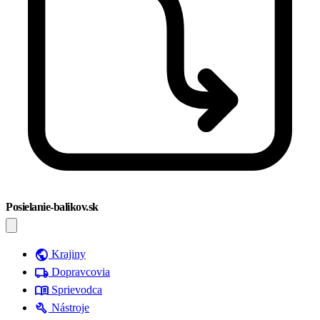
Posielanie-balikov.sk
public
Krajiny
local_shipping
Dopravcovia
menu_book
Sprievodca
build
Nástroje