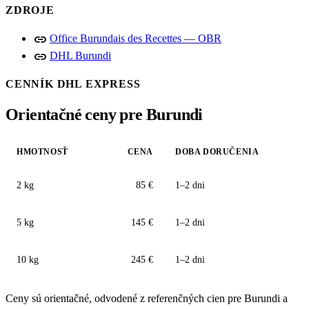
ZDROJE
link
Office Burundais des Recettes — OBR
link
DHL Burundi
CENNÍK DHL EXPRESS
Orientačné ceny pre Burundi
HMOTNOSŤ
CENA
DOBA DORUČENIA
2 kg
85 €
1–2 dni
5 kg
145 €
1–2 dni
10 kg
245 €
1–2 dni
Ceny sú orientačné, odvodené z referenčných cien pre Burundi a