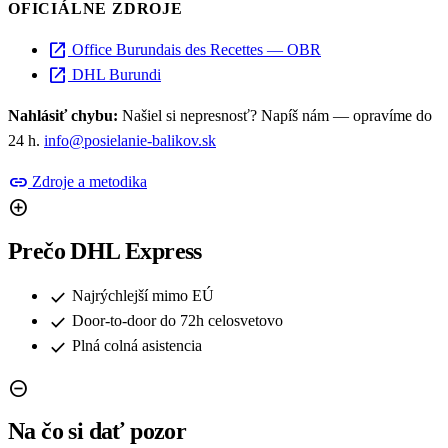
OFICIÁLNE ZDROJE
open_in_new
Office Burundais des Recettes — OBR
open_in_new
DHL Burundi
Nahlásiť chybu:
Našiel si nepresnosť? Napíš nám — opravíme do
24 h.
info@posielanie-balikov.sk
link
Zdroje a metodika
add_circle
Prečo DHL Express
check
Najrýchlejší mimo EÚ
check
Door-to-door do 72h celosvetovo
check
Plná colná asistencia
remove_circle
Na čo si dať pozor