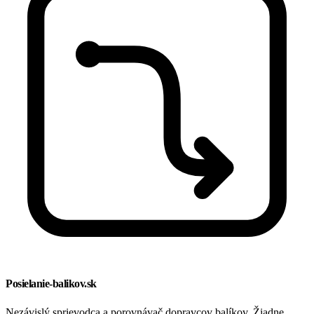
Posielanie-balikov.sk
Nezávislý sprievodca a porovnávač dopravcov balíkov. Žiadne