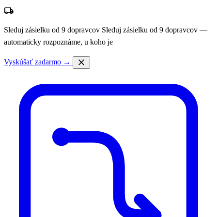
local_shipping
Sleduj zásielku od 9 dopravcov
Sleduj zásielku od 9 dopravcov —
automaticky rozpoznáme, u koho je
close
Vyskúšať zadarmo →