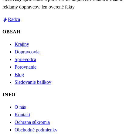
reklamy dopravcov, len overené fakty.
bolt
Radca
OBSAH
Krajiny
Dopravcovia
Sprievodca
Porovnanie
Blog
Sledovanie balíkov
INFO
O nás
Kontakt
Ochrana súkromia
Obchodné podmienky