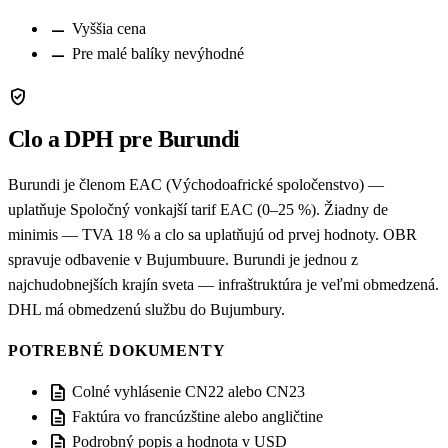
remove
Vyššia cena
remove
Pre malé balíky nevýhodné
verified_user
Clo a DPH pre Burundi
Burundi je členom EAC (Východoafrické spoločenstvo) —
uplatňuje Spoločný vonkajší tarif EAC (0–25 %). Žiadny de
minimis — TVA 18 % a clo sa uplatňujú od prvej hodnoty. OBR
spravuje odbavenie v Bujumbuure. Burundi je jednou z
najchudobnejších krajín sveta — infraštruktúra je veľmi obmedzená.
DHL má obmedzenú službu do Bujumbury.
POTREBNÉ DOKUMENTY
description
Colné vyhlásenie CN22 alebo CN23
description
Faktúra vo francúzštine alebo angličtine
description
Podrobný popis a hodnota v USD