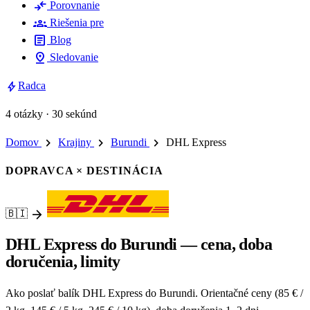
compare_arrows
Porovnanie
groups
Riešenia pre
article
Blog
pin_drop
Sledovanie
bolt
Radca
4 otázky · 30 sekúnd
chevron_right
chevron_right
chevron_right
Domov
Krajiny
Burundi
DHL Express
DOPRAVCA × DESTINÁCIA
arrow_forward
🇧🇮
DHL Express do Burundi — cena, doba
doručenia, limity
Ako poslať balík DHL Express do Burundi. Orientačné ceny (85 € /