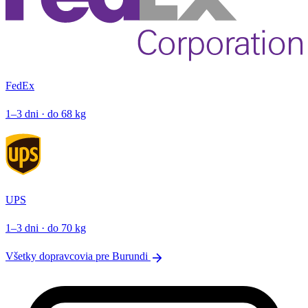
FedEx
1–3 dni · do 68 kg
UPS
1–3 dni · do 70 kg
arrow_forward
Všetky dopravcovia pre Burundi