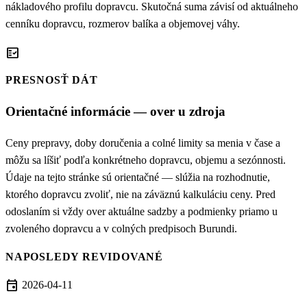
nákladového profilu dopravcu. Skutočná suma závisí od aktuálneho
cenníku dopravcu, rozmerov balíka a objemovej váhy.
fact_check
PRESNOSŤ DÁT
Orientačné informácie — over u zdroja
Ceny prepravy, doby doručenia a colné limity sa menia v čase a
môžu sa líšiť podľa konkrétneho dopravcu, objemu a sezónnosti.
Údaje na tejto stránke sú orientačné — slúžia na rozhodnutie,
ktorého dopravcu zvoliť, nie na záväznú kalkuláciu ceny. Pred
odoslaním si vždy over aktuálne sadzby a podmienky priamo u
zvoleného dopravcu a v colných predpisoch Burundi.
NAPOSLEDY REVIDOVANÉ
event
2026-04-11