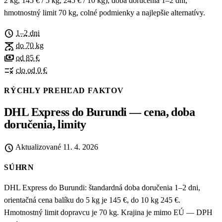
2 kg, 145 € / 5 kg, 245 € / 10 kg), doba doručenia 1–2 dni,
hmotnostný limit 70 kg, colné podmienky a najlepšie alternatívy.
schedule
1–2 dni
scale
do 70 kg
payments
od 85 €
rule
clo od 0 €
RÝCHLY PREHĽAD FAKTOV
DHL Express do Burundi — cena, doba
doručenia, limity
schedule
Aktualizované
11. 4. 2026
SÚHRN
DHL Express do Burundi: štandardná doba doručenia 1–2 dni,
orientačná cena balíku do 5 kg je 145 €, do 10 kg 245 €.
Hmotnostný limit dopravcu je 70 kg. Krajina je mimo EÚ — DPH