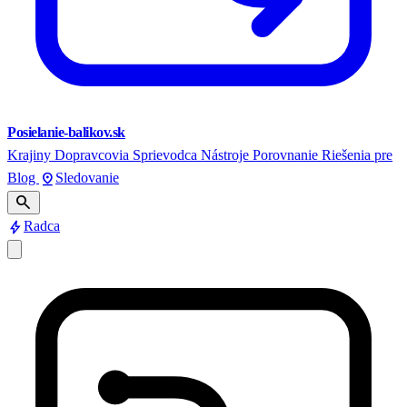
Posielanie-balikov.sk
Krajiny
Dopravcovia
Sprievodca
Nástroje
Porovnanie
Riešenia pre
pin_drop
Blog
Sledovanie
search
bolt
Radca