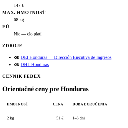
147 €
MAX. HMOTNOSŤ
68 kg
EÚ
Nie — clo platí
ZDROJE
link
DEI Honduras — Dirección Ejecutiva de Ingresos
link
DHL Honduras
CENNÍK FEDEX
Orientačné ceny pre Honduras
HMOTNOSŤ
CENA
DOBA DORUČENIA
2 kg
51 €
1–3 dni