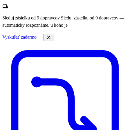
local_shipping
Sleduj zásielku od 9 dopravcov
Sleduj zásielku od 9 dopravcov —
automaticky rozpoznáme, u koho je
close
Vyskúšať zadarmo →