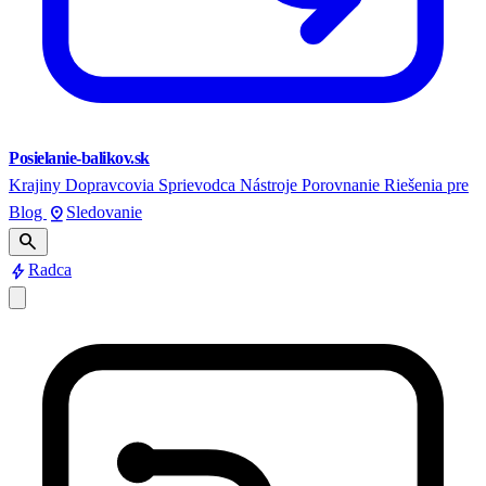
Posielanie-balikov.sk
Krajiny
Dopravcovia
Sprievodca
Nástroje
Porovnanie
Riešenia pre
pin_drop
Blog
Sledovanie
search
bolt
Radca