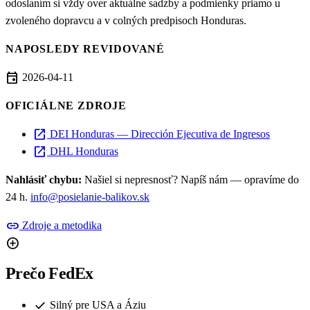
odoslaním si vždy over aktuálne sadzby a podmienky priamo u
zvoleného dopravcu a v colných predpisoch Honduras.
NAPOSLEDY REVIDOVANÉ
event
2026-04-11
OFICIÁLNE ZDROJE
open_in_new
DEI Honduras — Dirección Ejecutiva de Ingresos
open_in_new
DHL Honduras
Nahlásiť chybu:
Našiel si nepresnosť? Napíš nám — opravíme do
24 h.
info@posielanie-balikov.sk
link
Zdroje a metodika
add_circle
Prečo FedEx
check
Silný pre USA a Áziu