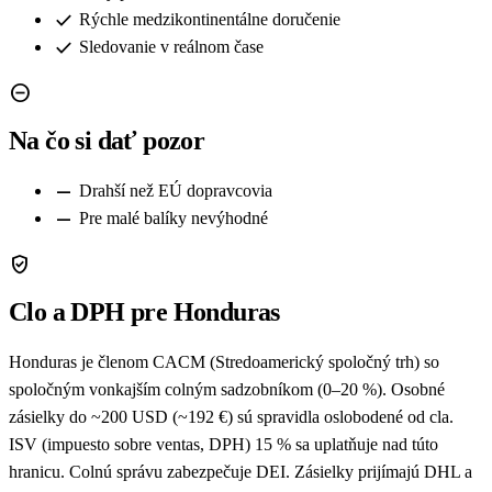
check
Rýchle medzikontinentálne doručenie
check
Sledovanie v reálnom čase
remove_circle
Na čo si dať pozor
remove
Drahší než EÚ dopravcovia
remove
Pre malé balíky nevýhodné
verified_user
Clo a DPH pre Honduras
Honduras je členom CACM (Stredoamerický spoločný trh) so
spoločným vonkajším colným sadzobníkom (0–20 %). Osobné
zásielky do ~200 USD (~192 €) sú spravidla oslobodené od cla.
ISV (impuesto sobre ventas, DPH) 15 % sa uplatňuje nad túto
hranicu. Colnú správu zabezpečuje DEI. Zásielky prijímajú DHL a