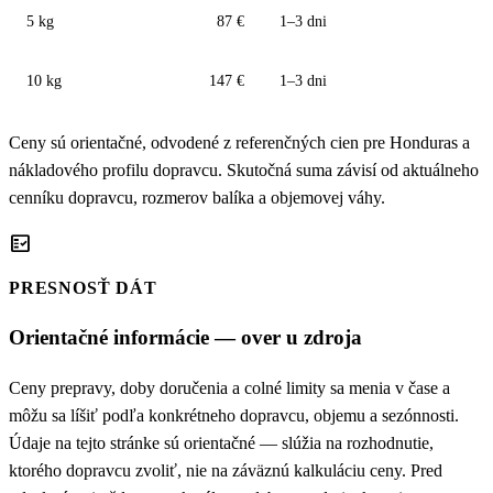
5 kg
87 €
1–3 dni
10 kg
147 €
1–3 dni
Ceny sú orientačné, odvodené z referenčných cien pre Honduras a
nákladového profilu dopravcu. Skutočná suma závisí od aktuálneho
cenníku dopravcu, rozmerov balíka a objemovej váhy.
fact_check
PRESNOSŤ DÁT
Orientačné informácie — over u zdroja
Ceny prepravy, doby doručenia a colné limity sa menia v čase a
môžu sa líšiť podľa konkrétneho dopravcu, objemu a sezónnosti.
Údaje na tejto stránke sú orientačné — slúžia na rozhodnutie,
ktorého dopravcu zvoliť, nie na záväznú kalkuláciu ceny. Pred