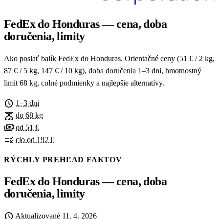
FedEx do Honduras — cena, doba
doručenia, limity
Ako poslať balík FedEx do Honduras. Orientačné ceny (51 € / 2 kg,
87 € / 5 kg, 147 € / 10 kg), doba doručenia 1–3 dni, hmotnostný
limit 68 kg, colné podmienky a najlepšie alternatívy.
schedule
1–3 dni
scale
do 68 kg
payments
od 51 €
rule
clo od 192 €
RÝCHLY PREHĽAD FAKTOV
FedEx do Honduras — cena, doba
doručenia, limity
schedule
Aktualizované
11. 4. 2026