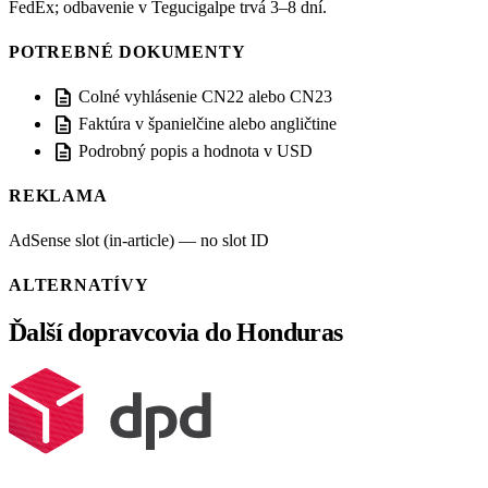
FedEx; odbavenie v Tegucigalpe trvá 3–8 dní.
POTREBNÉ DOKUMENTY
description
Colné vyhlásenie CN22 alebo CN23
description
Faktúra v španielčine alebo angličtine
description
Podrobný popis a hodnota v USD
REKLAMA
AdSense slot (in-article) — no slot ID
ALTERNATÍVY
Ďalší dopravcovia do Honduras