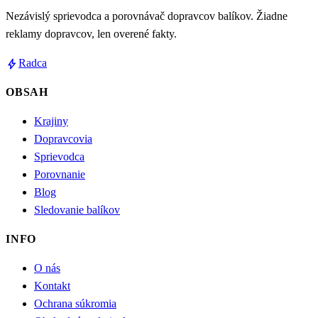
Nezávislý sprievodca a porovnávač dopravcov balíkov. Žiadne
reklamy dopravcov, len overené fakty.
bolt
Radca
OBSAH
Krajiny
Dopravcovia
Sprievodca
Porovnanie
Blog
Sledovanie balíkov
INFO
O nás
Kontakt
Ochrana súkromia