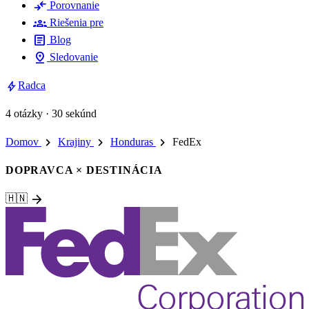
compare_arrows
Porovnanie
groups
Riešenia pre
article
Blog
pin_drop
Sledovanie
bolt
Radca
4 otázky · 30 sekúnd
chevron_right
chevron_right
chevron_right
Domov
Krajiny
Honduras
FedEx
DOPRAVCA × DESTINÁCIA
arrow_forward
🇭🇳