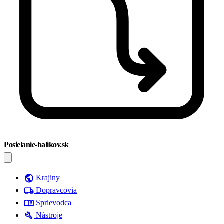
Posielanie-balikov.sk
public
Krajiny
local_shipping
Dopravcovia
menu_book
Sprievodca
build
Nástroje