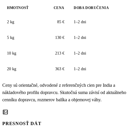
HMOTNOSŤ
CENA
DOBA DORUČENIA
2 kg
85 €
1–2 dni
5 kg
130 €
1–2 dni
10 kg
213 €
1–2 dni
20 kg
363 €
1–2 dni
Ceny sú orientačné, odvodené z referenčných cien pre India a
nákladového profilu dopravcu. Skutočná suma závisí od aktuálneho
cenníku dopravcu, rozmerov balíka a objemovej váhy.
fact_check
PRESNOSŤ DÁT