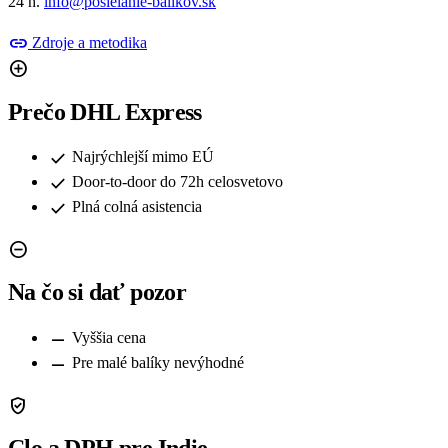
24 h.
info@posielanie-balikov.sk
link
Zdroje a metodika
add_circle
Prečo DHL Express
check
Najrýchlejší mimo EÚ
check
Door-to-door do 72h celosvetovo
check
Plná colná asistencia
remove_circle
Na čo si dať pozor
remove
Vyššia cena
remove
Pre malé balíky nevýhodné
verified_user