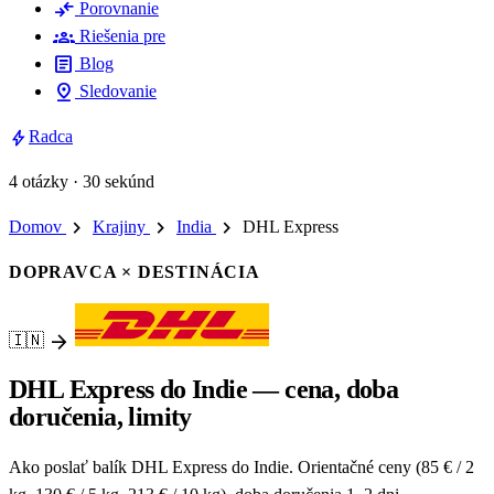
compare_arrows
Porovnanie
groups
Riešenia pre
article
Blog
pin_drop
Sledovanie
bolt
Radca
4 otázky · 30 sekúnd
chevron_right
chevron_right
chevron_right
Domov
Krajiny
India
DHL Express
DOPRAVCA × DESTINÁCIA
arrow_forward
🇮🇳
DHL Express do Indie — cena, doba
doručenia, limity
Ako poslať balík DHL Express do Indie. Orientačné ceny (85 € / 2