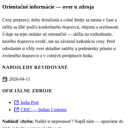
Orientačné informácie — over u zdroja
Ceny prepravy, doby doručenia a colné limity sa menia v čase a
môžu sa líšiť podľa konkrétneho dopravcu, objemu a sezónnosti.
Údaje na tejto stránke sú orientačné — slúžia na rozhodnutie,
ktorého dopravcu zvoliť, nie na záväznú kalkuláciu ceny. Pred
odoslaním si vždy over aktuálne sadzby a podmienky priamo u
zvoleného dopravcu a v colných predpisoch India.
NAPOSLEDY REVIDOVANÉ
event
2026-04-11
OFICIÁLNE ZDROJE
open_in_new
India Post
open_in_new
CBIC — Indian Customs
Nahlásiť chybu:
Našiel si nepresnosť? Napíš nám — opravíme do