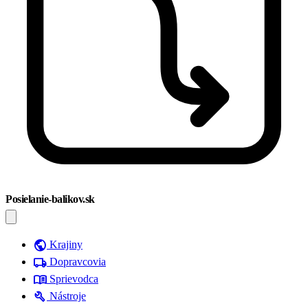
Posielanie-balikov.sk
public
Krajiny
local_shipping
Dopravcovia
menu_book
Sprievodca
build
Nástroje