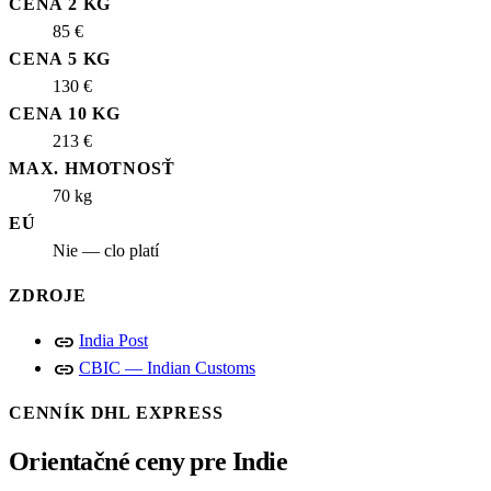
CENA 2 KG
85 €
CENA 5 KG
130 €
CENA 10 KG
213 €
MAX. HMOTNOSŤ
70 kg
EÚ
Nie — clo platí
ZDROJE
link
India Post
link
CBIC — Indian Customs
CENNÍK DHL EXPRESS
Orientačné ceny pre Indie