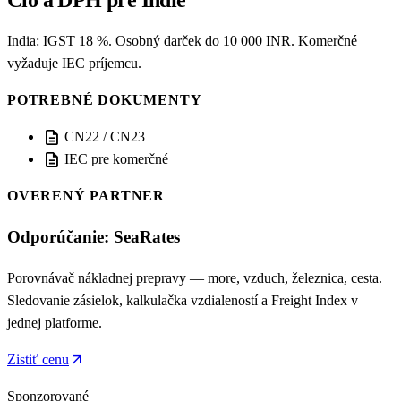
Clo a DPH pre Indie
India: IGST 18 %. Osobný darček do 10 000 INR. Komerčné
vyžaduje IEC príjemcu.
POTREBNÉ DOKUMENTY
description
CN22 / CN23
description
IEC pre komerčné
OVERENÝ PARTNER
Odporúčanie: SeaRates
Porovnávač nákladnej prepravy — more, vzduch, železnica, cesta.
Sledovanie zásielok, kalkulačka vzdialeností a Freight Index v
jednej platforme.
arrow_outward
Zistiť cenu
Sponzorované