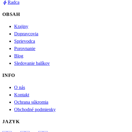
bolt
Radca
OBSAH
Krajiny
Dopravcovia
Sprievodca
Porovnanie
Blog
Sledovanie balíkov
INFO
O nás
Kontakt
Ochrana súkromia
Obchodné podmienky
JAZYK