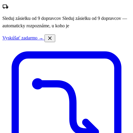
local_shipping
Sleduj zásielku od 9 dopravcov
Sleduj zásielku od 9 dopravcov —
automaticky rozpoznáme, u koho je
close
Vyskúšať zadarmo →