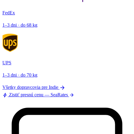
FedEx
1–3 dni · do 68 kg
UPS
1–3 dni · do 70 kg
arrow_forward
Všetky dopravcovia pre Indie
bolt
arrow_forward
Zistiť presnú cenu — SeaRates