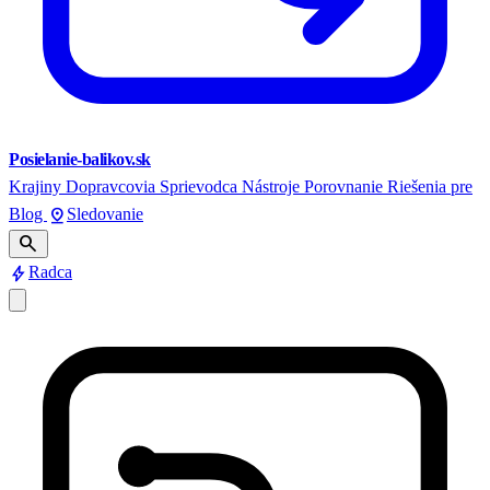
Posielanie-balikov.sk
Krajiny
Dopravcovia
Sprievodca
Nástroje
Porovnanie
Riešenia pre
pin_drop
Blog
Sledovanie
search
bolt
Radca