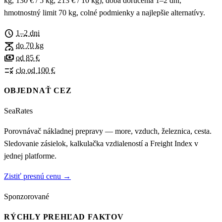
kg, 130 € / 5 kg, 213 € / 10 kg), doba doručenia 1–2 dni,
hmotnostný limit 70 kg, colné podmienky a najlepšie alternatívy.
schedule
1–2 dni
scale
do 70 kg
payments
od 85 €
rule
clo od 100 €
OBJEDNAŤ CEZ
SeaRates
Porovnávač nákladnej prepravy — more, vzduch, železnica, cesta.
Sledovanie zásielok, kalkulačka vzdialeností a Freight Index v
jednej platforme.
Zistiť presnú cenu →
Sponzorované
RÝCHLY PREHĽAD FAKTOV