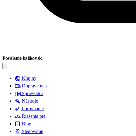
Posielanie-balikov.sk
public
Krajiny
local_shipping
Dopravcovia
menu_book
Sprievodca
build
Nástroje
compare_arrows
Porovnanie
groups
Riešenia pre
article
Blog
pin_drop
Sledovanie