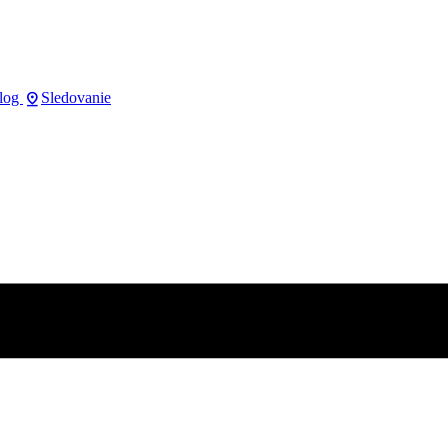
pin_drop
log
Sledovanie