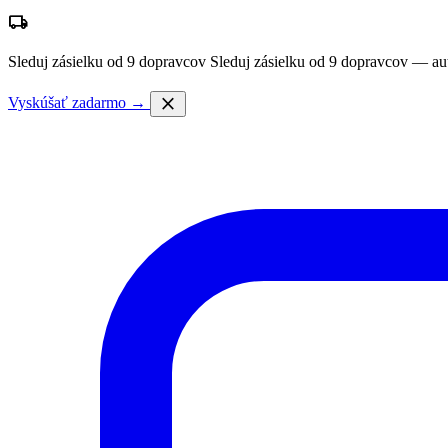
local_shipping
Sleduj zásielku od 9 dopravcov
Sleduj zásielku od 9 dopravcov — au
close
Vyskúšať zadarmo →