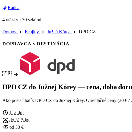
bolt
Radca
4 otázky · 30 sekúnd
chevron_right
chevron_right
chevron_right
Domov
Krajiny
Južná Kórea
DPD CZ
DOPRAVCA × DESTINÁCIA
arrow_forward
🇰🇷
DPD CZ do Južnej Kórey — cena, doba doruč
Ako poslať balík DPD CZ do Južnej Kórey. Orientačné ceny (30 € / 2 k
schedule
1–2 dni
scale
do 31.5 kg
payments
od 30 €