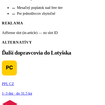
remove
Mesačný poplatok nad free tier
remove
Pre jednotlivcov zbytočné
REKLAMA
AdSense slot (in-article) — no slot ID
ALTERNATÍVY
Ďalší dopravcovia do Lotyšska
PPL CZ
1–3 dni · do 31.5 kg