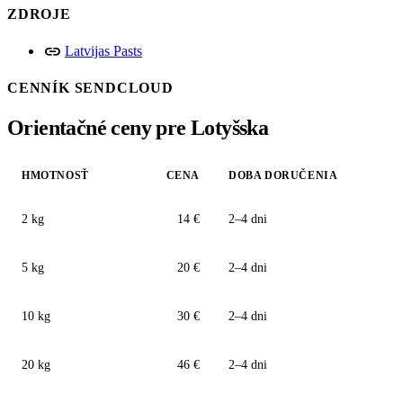
ZDROJE
link
Latvijas Pasts
CENNÍK SENDCLOUD
Orientačné ceny pre Lotyšska
HMOTNOSŤ
CENA
DOBA DORUČENIA
2 kg
14 €
2–4 dni
5 kg
20 €
2–4 dni
10 kg
30 €
2–4 dni
20 kg
46 €
2–4 dni