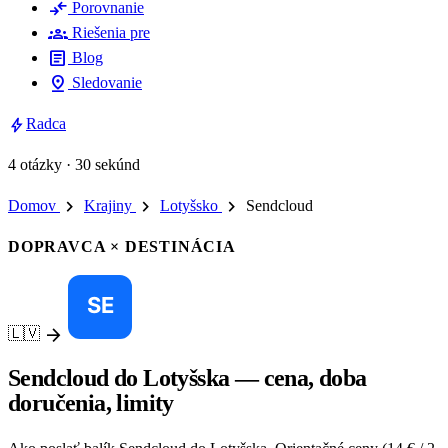
compare_arrows
Porovnanie
groups
Riešenia pre
article
Blog
pin_drop
Sledovanie
bolt
Radca
4 otázky · 30 sekúnd
chevron_right
chevron_right
chevron_right
Domov
Krajiny
Lotyšsko
Sendcloud
DOPRAVCA × DESTINÁCIA
arrow_forward
🇱🇻
Sendcloud do Lotyšska — cena, doba
doručenia, limity