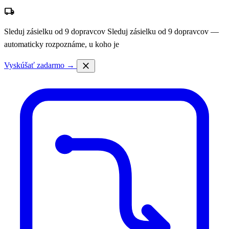
local_shipping
Sleduj zásielku od 9 dopravcov
Sleduj zásielku od 9 dopravcov —
automaticky rozpoznáme, u koho je
close
Vyskúšať zadarmo →