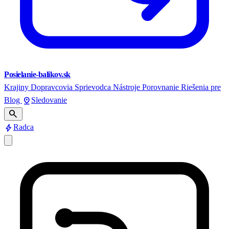
Posielanie-balikov.sk
Krajiny
Dopravcovia
Sprievodca
Nástroje
Porovnanie
Riešenia pre
pin_drop
Blog
Sledovanie
search
bolt
Radca