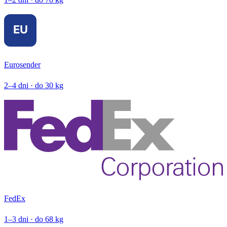
Eurosender
2–4 dni · do 30 kg
FedEx
1–3 dni · do 68 kg