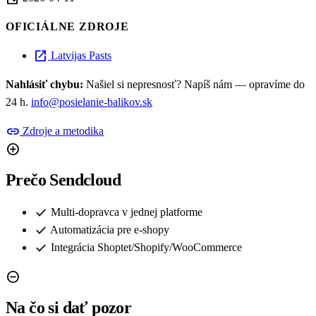
OFICIÁLNE ZDROJE
open_in_new
Latvijas Pasts
Nahlásiť chybu:
Našiel si nepresnosť? Napíš nám — opravíme do
24 h.
info@posielanie-balikov.sk
link
Zdroje a metodika
add_circle
Prečo Sendcloud
check
Multi-dopravca v jednej platforme
check
Automatizácia pre e-shopy
check
Integrácia Shoptet/Shopify/WooCommerce
remove_circle
Na čo si dať pozor