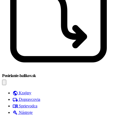
Posielanie-balikov.sk
public
Krajiny
local_shipping
Dopravcovia
menu_book
Sprievodca
build
Nástroje