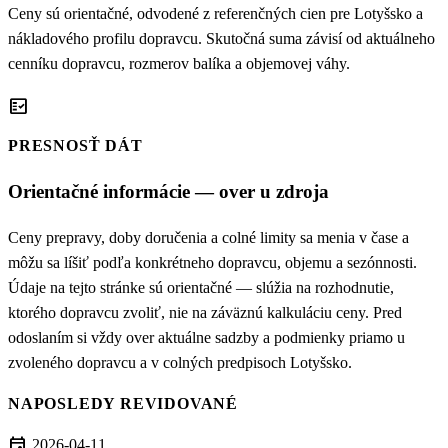
Ceny sú orientačné, odvodené z referenčných cien pre Lotyšsko a
nákladového profilu dopravcu. Skutočná suma závisí od aktuálneho
cenníku dopravcu, rozmerov balíka a objemovej váhy.
fact_check
PRESNOSŤ DÁT
Orientačné informácie — over u zdroja
Ceny prepravy, doby doručenia a colné limity sa menia v čase a
môžu sa líšiť podľa konkrétneho dopravcu, objemu a sezónnosti.
Údaje na tejto stránke sú orientačné — slúžia na rozhodnutie,
ktorého dopravcu zvoliť, nie na záväznú kalkuláciu ceny. Pred
odoslaním si vždy over aktuálne sadzby a podmienky priamo u
zvoleného dopravcu a v colných predpisoch Lotyšsko.
NAPOSLEDY REVIDOVANÉ
event
2026-04-11