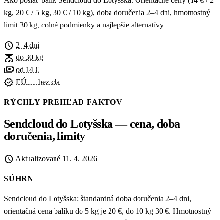
Ako poslať balík Sendcloud do Lotyšska. Orientačné ceny (14 € / 2
kg, 20 € / 5 kg, 30 € / 10 kg), doba doručenia 2–4 dni, hmotnostný
limit 30 kg, colné podmienky a najlepšie alternatívy.
schedule
2–4 dni
scale
do 30 kg
payments
od 14 €
verified
EÚ — bez cla
RÝCHLY PREHĽAD FAKTOV
Sendcloud do Lotyšska — cena, doba
doručenia, limity
schedule
Aktualizované
11. 4. 2026
SÚHRN
Sendcloud do Lotyšska: štandardná doba doručenia 2–4 dni,
orientačná cena balíku do 5 kg je 20 €, do 10 kg 30 €. Hmotnostný