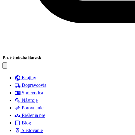
Posielanie-balikov.sk
public
Krajiny
local_shipping
Dopravcovia
menu_book
Sprievodca
build
Nástroje
compare_arrows
Porovnanie
groups
Riešenia pre
article
Blog
pin_drop
Sledovanie