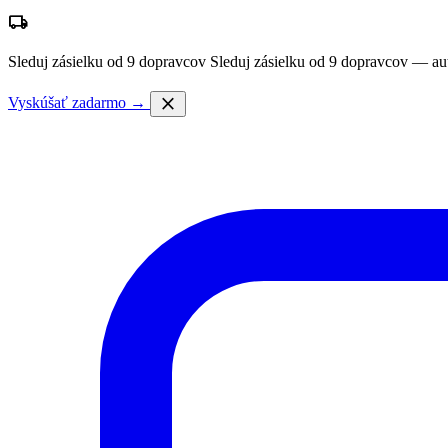
local_shipping
Sleduj zásielku od 9 dopravcov
Sleduj zásielku od 9 dopravcov — au
close
Vyskúšať zadarmo →