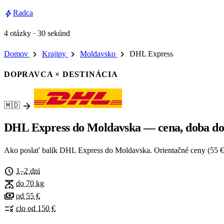
bolt
Radca
4 otázky · 30 sekúnd
chevron_right
chevron_right
chevron_right
Domov
Krajiny
Moldavsko
DHL Express
DOPRAVCA × DESTINÁCIA
arrow_forward
🇲🇩
DHL Express do Moldavska — cena, doba dor
Ako poslať balík DHL Express do Moldavska. Orientačné ceny (55 € / 2
schedule
1–2 dni
scale
do 70 kg
payments
od 55 €
rule
clo od 150 €