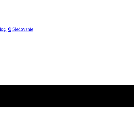
pin_drop
log
Sledovanie