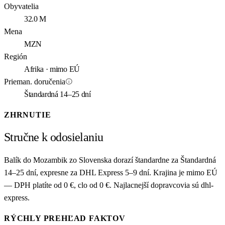
Obyvatelia
32.0 M
Mena
MZN
Región
Afrika · mimo EÚ
info
Prieman. doručenia
Štandardná 14–25 dní
ZHRNUTIE
Stručne k odosielaniu
Balík do Mozambik zo Slovenska dorazí štandardne za Štandardná
14–25 dní, expresne za DHL Express 5–9 dní. Krajina je mimo EÚ
— DPH platíte od 0 €, clo od 0 €. Najlacnejší dopravcovia sú dhl-
express.
RÝCHLY PREHĽAD FAKTOV