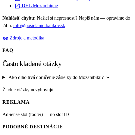
open_in_new
DHL Mozambique
Nahlásiť chybu:
Našiel si nepresnosť? Napíš nám — opravíme do
24 h.
info@posielanie-balikov.sk
link
Zdroje a metodika
FAQ
Často kladené otázky
expand_more
Ako dlho trvá doručenie zásielky do Mozambiku?
Žiadne otázky nevyhovujú.
REKLAMA
AdSense slot (footer) — no slot ID
PODOBNÉ DESTINÁCIE