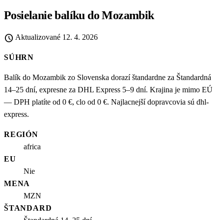
Posielanie balíku do Mozambik
schedule
Aktualizované
12. 4. 2026
SÚHRN
Balík do Mozambik zo Slovenska dorazí štandardne za Štandardná
14–25 dní, expresne za DHL Express 5–9 dní. Krajina je mimo EÚ
— DPH platíte od 0 €, clo od 0 €. Najlacnejší dopravcovia sú dhl-
express.
REGIÓN
africa
EU
Nie
MENA
MZN
ŠTANDARD