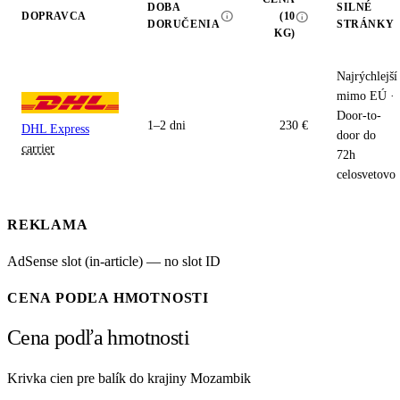
DOBA
SILNÉ
info
info
DOPRAVCA
(10
DORUČENIA
STRÁNKY
KG)
Najrýchlejší
mimo EÚ ·
Door-to-
1–2 dni
230 €
DHL Express
door do
carrier
72h
celosvetovo
REKLAMA
AdSense slot (in-article) — no slot ID
CENA PODĽA HMOTNOSTI
Cena podľa hmotnosti
Krivka cien pre balík do krajiny Mozambik