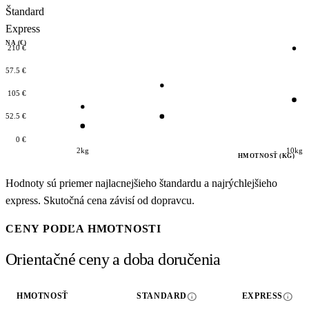
Štandard
Express
ENA (€)
210 €
157.5 €
105 €
52.5 €
0 €
2kg
10kg
HMOTNOSŤ (KG)
Hodnoty sú priemer najlacnejšieho štandardu a najrýchlejšieho
express. Skutočná cena závisí od dopravcu.
CENY PODĽA HMOTNOSTI
Orientačné ceny a doba doručenia
info
info
HMOTNOSŤ
STANDARD
EXPRESS