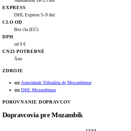
Štandardná 14–25 dní
EXPRESS
DHL Express 5–9 dní
CLO OD
Bez cla (EÚ)
DPH
od 0 €
CN23 POTREBNÉ
Áno
ZDROJE
link
Autoridade Tributária de Moçambique
link
DHL Mozambique
POROVNANIE DOPRAVCOV
Dopravcovia pre Mozambik
CENA