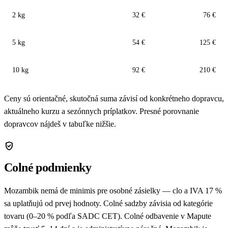
2 kg
32 €
76 €
5 kg
54 €
125 €
10 kg
92 €
210 €
Ceny sú orientačné, skutočná suma závisí od konkrétneho dopravcu,
aktuálneho kurzu a sezónnych príplatkov. Presné porovnanie
dopravcov nájdeš v tabuľke nižšie.
verified_user
Colné podmienky
Mozambik nemá de minimis pre osobné zásielky — clo a IVA 17 %
sa uplatňujú od prvej hodnoty. Colné sadzby závisia od kategórie
tovaru (0–20 % podľa SADC CET). Colné odbavenie v Mapute