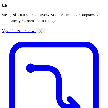
local_shipping
Sleduj zásielku od 9 dopravcov
Sleduj zásielku od 9 dopravcov —
automaticky rozpoznáme, u koho je
close
Vyskúšať zadarmo →