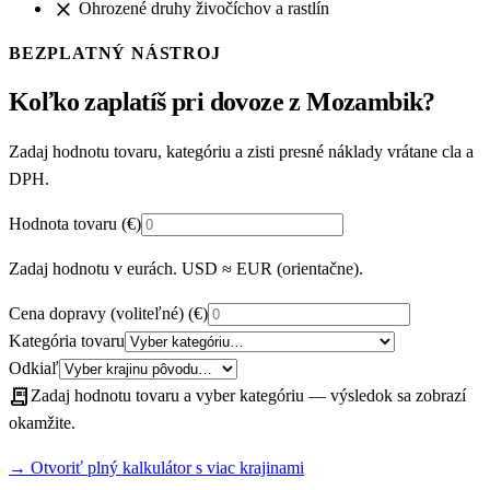
close
Ohrozené druhy živočíchov a rastlín
BEZPLATNÝ NÁSTROJ
Koľko zaplatíš pri dovoze z Mozambik?
Zadaj hodnotu tovaru, kategóriu a zisti presné náklady vrátane cla a
DPH.
Hodnota tovaru
(€)
Zadaj hodnotu v eurách. USD ≈ EUR (orientačne).
Cena dopravy (voliteľné)
(€)
Kategória tovaru
Odkiaľ
receipt_long
Zadaj hodnotu tovaru a vyber kategóriu — výsledok sa zobrazí
okamžite.
→ Otvoriť plný kalkulátor s viac krajinami