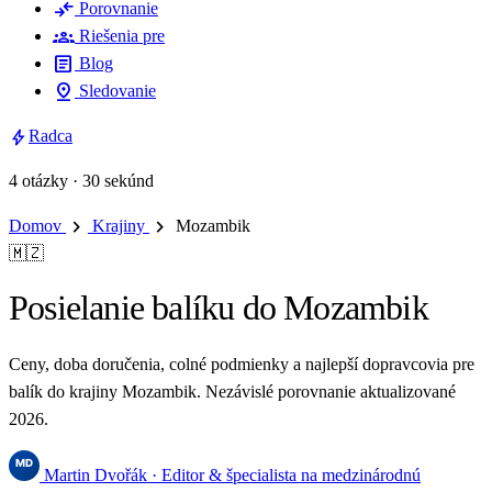
compare_arrows
Porovnanie
groups
Riešenia pre
article
Blog
pin_drop
Sledovanie
bolt
Radca
4 otázky · 30 sekúnd
chevron_right
chevron_right
Domov
Krajiny
Mozambik
🇲🇿
Posielanie balíku do Mozambik
Ceny, doba doručenia, colné podmienky a najlepší dopravcovia pre
balík do krajiny Mozambik. Nezávislé porovnanie aktualizované
2026.
Martin Dvořák
· Editor & špecialista na medzinárodnú