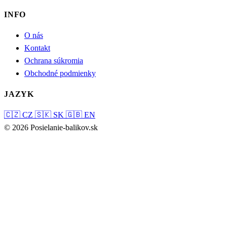
INFO
O nás
Kontakt
Ochrana súkromia
Obchodné podmienky
JAZYK
🇨🇿
CZ
🇸🇰
SK
🇬🇧
EN
© 2026 Posielanie-balikov.sk