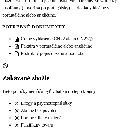
môže trvať 5–14 dní a je administratívne náročné. Mozambik je
lusofónny (hovorí sa po portugálsky) — doklady ideálne v
portugálčine alebo angličtine.
POTREBNÉ DOKUMENTY
description
info
Colné vyhlásenie CN22 alebo CN23
description
Faktúra v portugálčine alebo angličtine
description
Podrobný popis obsahu a hodnota
block
Zakázané zbožie
Tieto položky nemôžu byť v balíku do tejto krajiny.
close
Drogy a psychotropné látky
close
Zbrane bez povolenia
close
Pornografický materiál
close
Falzifikáty tovaru