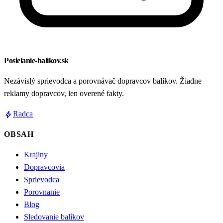
Posielanie-balikov.sk
Nezávislý sprievodca a porovnávač dopravcov balíkov. Žiadne
reklamy dopravcov, len overené fakty.
bolt
Radca
OBSAH
Krajiny
Dopravcovia
Sprievodca
Porovnanie
Blog
Sledovanie balíkov