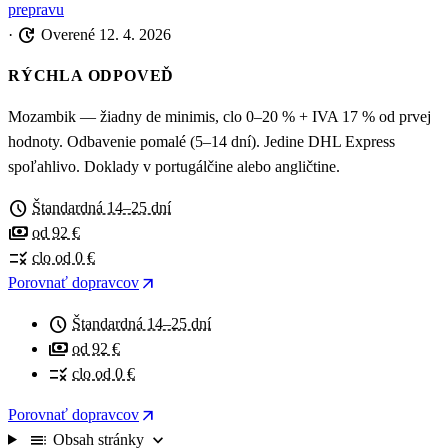
prepravu
update
·
Overené 12. 4. 2026
RÝCHLA ODPOVEĎ
Mozambik — žiadny de minimis, clo 0–20 % + IVA 17 % od prvej
hodnoty. Odbavenie pomalé (5–14 dní). Jedine DHL Express
spoľahlivo. Doklady v portugálčine alebo angličtine.
schedule
Štandardná 14–25 dní
payments
od 92 €
rule
clo od 0 €
arrow_outward
Porovnať dopravcov
schedule
Štandardná 14–25 dní
payments
od 92 €
rule
clo od 0 €
arrow_outward
Porovnať dopravcov
toc
expand_more
Obsah stránky