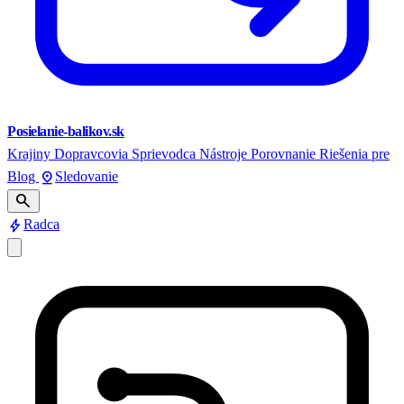
Posielanie-balikov.sk
Krajiny
Dopravcovia
Sprievodca
Nástroje
Porovnanie
Riešenia pre
pin_drop
Blog
Sledovanie
search
bolt
Radca