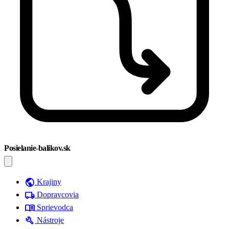
Posielanie-balikov.sk
public
Krajiny
local_shipping
Dopravcovia
menu_book
Sprievodca
build
Nástroje