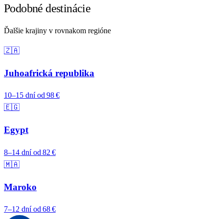
Podobné destinácie
Ďalšie krajiny v rovnakom regióne
🇿🇦
Juhoafrická republika
10–15 dní
od 98 €
🇪🇬
Egypt
8–14 dní
od 82 €
🇲🇦
Maroko
7–12 dní
od 68 €