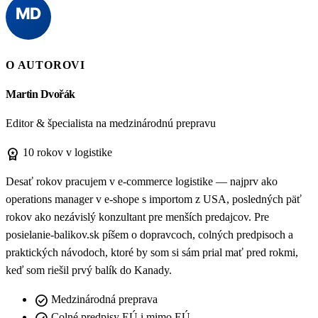
O AUTOROVI
Martin Dvořák
Editor & špecialista na medzinárodnú prepravu
workspace_premium
10 rokov v logistike
Desať rokov pracujem v e-commerce logistike — najprv ako
operations manager v e-shope s importom z USA, posledných päť
rokov ako nezávislý konzultant pre menších predajcov. Pre
posielanie-balikov.sk píšem o dopravcoch, colných predpisoch a
praktických návodoch, ktoré by som si sám prial mať pred rokmi,
keď som riešil prvý balík do Kanady.
check_circle
Medzinárodná preprava
Colné predpisy EÚ i mimo EÚ