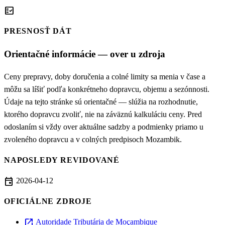
fact_check
PRESNOSŤ DÁT
Orientačné informácie — over u zdroja
Ceny prepravy, doby doručenia a colné limity sa menia v čase a
môžu sa líšiť podľa konkrétneho dopravcu, objemu a sezónnosti.
Údaje na tejto stránke sú orientačné — slúžia na rozhodnutie,
ktorého dopravcu zvoliť, nie na záväznú kalkuláciu ceny. Pred
odoslaním si vždy over aktuálne sadzby a podmienky priamo u
zvoleného dopravcu a v colných predpisoch Mozambik.
NAPOSLEDY REVIDOVANÉ
event
2026-04-12
OFICIÁLNE ZDROJE
open_in_new
Autoridade Tributária de Moçambique