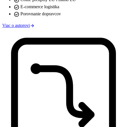
check_circle
check_circle
E-commerce logistika
check_circle
Porovnanie dopravcov
arrow_forward
Viac o autorovi