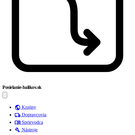
Posielanie-balikov.sk
public
Krajiny
local_shipping
Dopravcovia
menu_book
Sprievodca
build
Nástroje