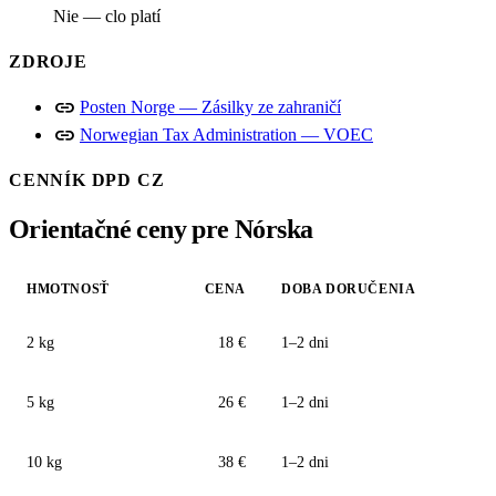
Nie — clo platí
ZDROJE
link
Posten Norge — Zásilky ze zahraničí
link
Norwegian Tax Administration — VOEC
CENNÍK DPD CZ
Orientačné ceny pre Nórska
HMOTNOSŤ
CENA
DOBA DORUČENIA
2 kg
18 €
1–2 dni
5 kg
26 €
1–2 dni
10 kg
38 €
1–2 dni