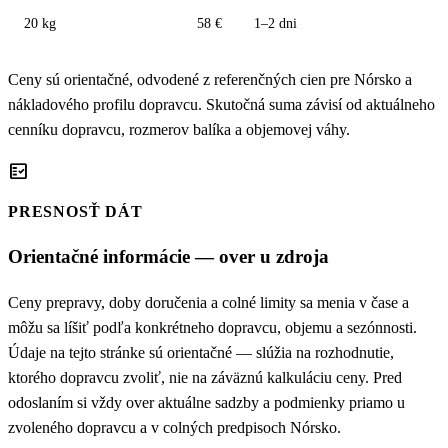
20 kg
58 €
1–2 dni
Ceny sú orientačné, odvodené z referenčných cien pre Nórsko a
nákladového profilu dopravcu. Skutočná suma závisí od aktuálneho
cenníku dopravcu, rozmerov balíka a objemovej váhy.
fact_check
PRESNOSŤ DÁT
Orientačné informácie — over u zdroja
Ceny prepravy, doby doručenia a colné limity sa menia v čase a
môžu sa líšiť podľa konkrétneho dopravcu, objemu a sezónnosti.
Údaje na tejto stránke sú orientačné — slúžia na rozhodnutie,
ktorého dopravcu zvoliť, nie na záväznú kalkuláciu ceny. Pred
odoslaním si vždy over aktuálne sadzby a podmienky priamo u
zvoleného dopravcu a v colných predpisoch Nórsko.