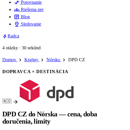
compare_arrows
Porovnanie
groups
Riešenia pre
article
Blog
pin_drop
Sledovanie
bolt
Radca
4 otázky · 30 sekúnd
chevron_right
chevron_right
chevron_right
Domov
Krajiny
Nórsko
DPD CZ
DOPRAVCA × DESTINÁCIA
arrow_forward
🇳🇴
DPD CZ do Nórska — cena, doba
doručenia, limity