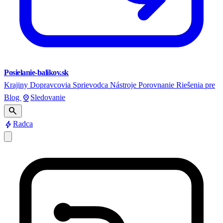
Posielanie-balikov.sk
Krajiny
Dopravcovia
Sprievodca
Nástroje
Porovnanie
Riešenia pre
pin_drop
Blog
Sledovanie
search
bolt
Radca