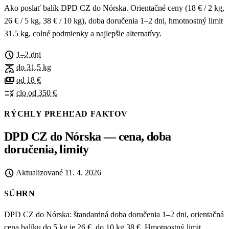
Ako poslať balík DPD CZ do Nórska. Orientačné ceny (18 € / 2 kg,
26 € / 5 kg, 38 € / 10 kg), doba doručenia 1–2 dni, hmotnostný limit
31.5 kg, colné podmienky a najlepšie alternatívy.
schedule
1–2 dni
scale
do 31.5 kg
payments
od 18 €
rule
clo od 350 €
RÝCHLY PREHĽAD FAKTOV
DPD CZ do Nórska — cena, doba
doručenia, limity
schedule
Aktualizované
11. 4. 2026
SÚHRN
DPD CZ do Nórska: štandardná doba doručenia 1–2 dni, orientačná
cena balíku do 5 kg je 26 €, do 10 kg 38 €. Hmotnostný limit