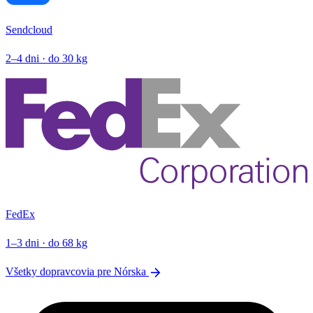
Sendcloud
2–4 dni · do 30 kg
FedEx
1–3 dni · do 68 kg
arrow_forward
Všetky dopravcovia pre Nórska