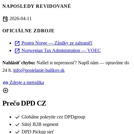
NAPOSLEDY REVIDOVANÉ
event
2026-04-11
OFICIÁLNE ZDROJE
open_in_new
Posten Norge — Zásilky ze zahraničí
open_in_new
Norwegian Tax Administration — VOEC
Nahlásiť chybu:
Našiel si nepresnosť? Napíš nám — opravíme do
24 h.
info@posielanie-balikov.sk
link
Zdroje a metodika
add_circle
Prečo DPD CZ
check
Globálne pokrytie cez DPDgroup
check
Silný B2B segment
check
DPD Pickup sieť