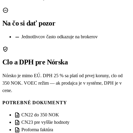
remove_circle
Na čo si dať pozor
remove
Jednotlivcov často odkazuje na brokerov
verified_user
Clo a DPH pre Nórska
Nórsko je mimo EÚ. DPH 25 % sa platí od prvej koruny, clo od
350 NOK. VOEC režim — ak prodajca je v systéme, DPH je v
cene.
POTREBNÉ DOKUMENTY
description
CN22 do 350 NOK
description
CN23 pre vyššie hodnoty
description
Proforma faktúra