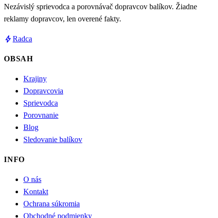
Nezávislý sprievodca a porovnávač dopravcov balíkov. Žiadne
reklamy dopravcov, len overené fakty.
bolt
Radca
OBSAH
Krajiny
Dopravcovia
Sprievodca
Porovnanie
Blog
Sledovanie balíkov
INFO
O nás
Kontakt
Ochrana súkromia
Obchodné podmienky