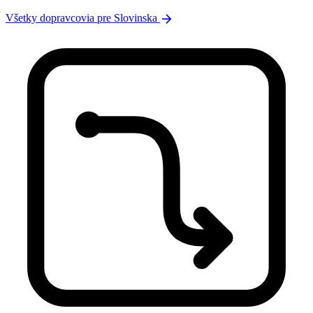
arrow_forward
Všetky dopravcovia pre Slovinska