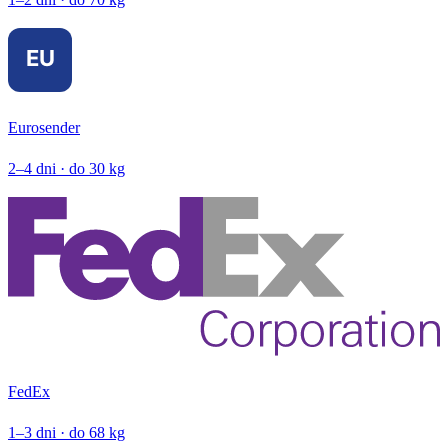
Eurosender
2–4 dni · do 30 kg
FedEx
1–3 dni · do 68 kg