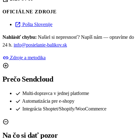
OFICIÁLNE ZDROJE
open_in_new
Pošta Slovenije
Nahlásiť chybu:
Našiel si nepresnosť? Napíš nám — opravíme do
24 h.
info@posielanie-balikov.sk
link
Zdroje a metodika
add_circle
Prečo Sendcloud
check
Multi-dopravca v jednej platforme
check
Automatizácia pre e-shopy
check
Integrácia Shoptet/Shopify/WooCommerce
remove_circle
Na čo si dať pozor