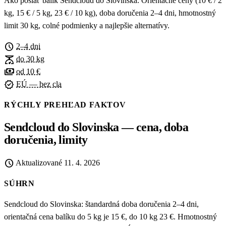
Ako poslať balík Sendcloud do Slovinska. Orientačné ceny (10 € / 2
kg, 15 € / 5 kg, 23 € / 10 kg), doba doručenia 2–4 dni, hmotnostný
limit 30 kg, colné podmienky a najlepšie alternatívy.
schedule
2–4 dni
scale
do 30 kg
payments
od 10 €
verified
EÚ — bez cla
RÝCHLY PREHĽAD FAKTOV
Sendcloud do Slovinska — cena, doba
doručenia, limity
schedule
Aktualizované
11. 4. 2026
SÚHRN
Sendcloud do Slovinska: štandardná doba doručenia 2–4 dni,
orientačná cena balíku do 5 kg je 15 €, do 10 kg 23 €. Hmotnostný