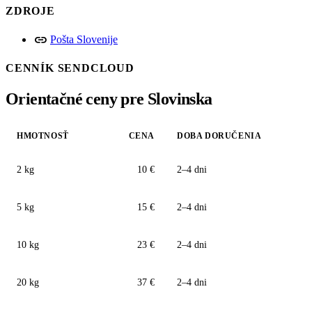
ZDROJE
link
Pošta Slovenije
CENNÍK SENDCLOUD
Orientačné ceny pre Slovinska
HMOTNOSŤ
CENA
DOBA DORUČENIA
2 kg
10 €
2–4 dni
5 kg
15 €
2–4 dni
10 kg
23 €
2–4 dni
20 kg
37 €
2–4 dni