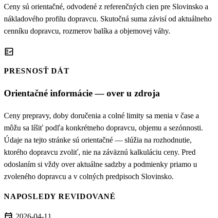
Ceny sú orientačné, odvodené z referenčných cien pre Slovinsko a
nákladového profilu dopravcu. Skutočná suma závisí od aktuálneho
cenníku dopravcu, rozmerov balíka a objemovej váhy.
fact_check
PRESNOSŤ DÁT
Orientačné informácie — over u zdroja
Ceny prepravy, doby doručenia a colné limity sa menia v čase a
môžu sa líšiť podľa konkrétneho dopravcu, objemu a sezónnosti.
Údaje na tejto stránke sú orientačné — slúžia na rozhodnutie,
ktorého dopravcu zvoliť, nie na záväznú kalkuláciu ceny. Pred
odoslaním si vždy over aktuálne sadzby a podmienky priamo u
zvoleného dopravcu a v colných predpisoch Slovinsko.
NAPOSLEDY REVIDOVANÉ
event
2026-04-11