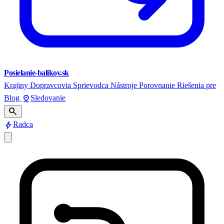
Posielanie-balikov.sk
Krajiny
Dopravcovia
Sprievodca
Nástroje
Porovnanie
Riešenia pre
pin_drop
Blog
Sledovanie
search
bolt
Radca