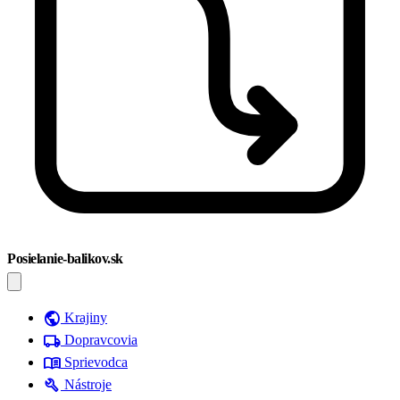
Posielanie-balikov.sk
public
Krajiny
local_shipping
Dopravcovia
menu_book
Sprievodca
build
Nástroje