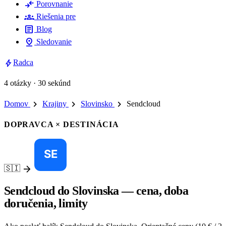
compare_arrows
Porovnanie
groups
Riešenia pre
article
Blog
pin_drop
Sledovanie
bolt
Radca
4 otázky · 30 sekúnd
chevron_right
chevron_right
chevron_right
Domov
Krajiny
Slovinsko
Sendcloud
DOPRAVCA × DESTINÁCIA
arrow_forward
🇸🇮
Sendcloud do Slovinska — cena, doba
doručenia, limity