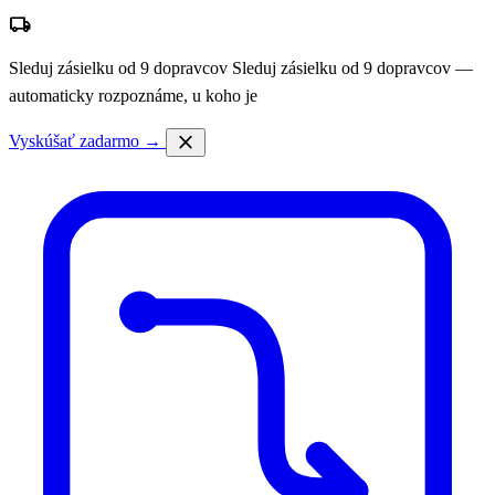
local_shipping
Sleduj zásielku od 9 dopravcov
Sleduj zásielku od 9 dopravcov —
automaticky rozpoznáme, u koho je
close
Vyskúšať zadarmo →