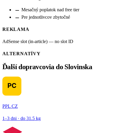
remove
Mesačný poplatok nad free tier
remove
Pre jednotlivcov zbytočné
REKLAMA
AdSense slot (in-article) — no slot ID
ALTERNATÍVY
Ďalší dopravcovia do Slovinska
PPL CZ
1–3 dni · do 31.5 kg