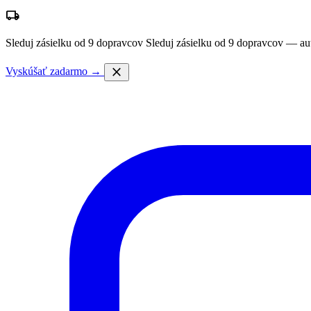
local_shipping
Sleduj zásielku od 9 dopravcov
Sleduj zásielku od 9 dopravcov — au
close
Vyskúšať zadarmo →