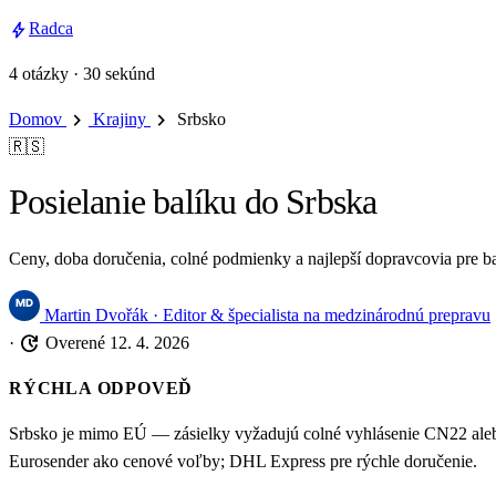
bolt
Radca
4 otázky · 30 sekúnd
chevron_right
chevron_right
Domov
Krajiny
Srbsko
🇷🇸
Posielanie balíku do Srbska
Ceny, doba doručenia, colné podmienky a najlepší dopravcovia pre ba
Martin Dvořák
· Editor & špecialista na medzinárodnú prepravu
update
·
Overené 12. 4. 2026
RÝCHLA ODPOVEĎ
Srbsko je mimo EÚ — zásielky vyžadujú colné vyhlásenie CN22 aleb
Eurosender ako cenové voľby; DHL Express pre rýchle doručenie.