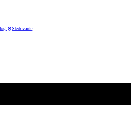
pin_drop
log
Sledovanie