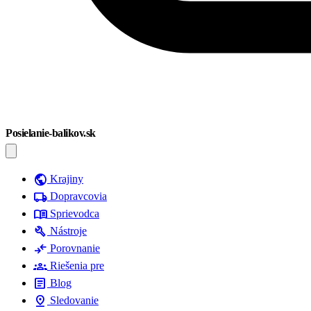
Posielanie-balikov.sk
public
Krajiny
local_shipping
Dopravcovia
menu_book
Sprievodca
build
Nástroje
compare_arrows
Porovnanie
groups
Riešenia pre
article
Blog
pin_drop
Sledovanie