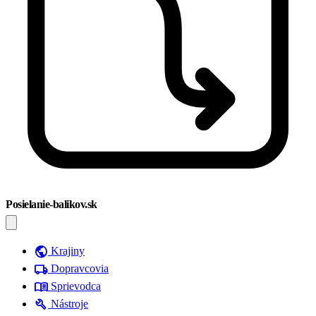
Posielanie-balikov.sk
public
Krajiny
local_shipping
Dopravcovia
menu_book
Sprievodca
build
Nástroje