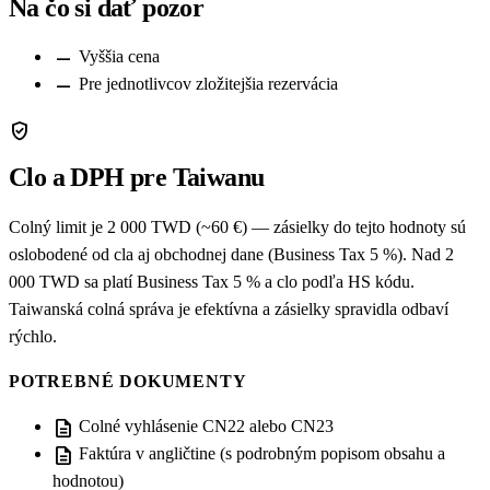
Na čo si dať pozor
remove
Vyššia cena
remove
Pre jednotlivcov zložitejšia rezervácia
verified_user
Clo a DPH pre Taiwanu
Colný limit je 2 000 TWD (~60 €) — zásielky do tejto hodnoty sú
oslobodené od cla aj obchodnej dane (Business Tax 5 %). Nad 2
000 TWD sa platí Business Tax 5 % a clo podľa HS kódu.
Taiwanská colná správa je efektívna a zásielky spravidla odbaví
rýchlo.
POTREBNÉ DOKUMENTY
description
Colné vyhlásenie CN22 alebo CN23
description
Faktúra v angličtine (s podrobným popisom obsahu a
hodnotou)