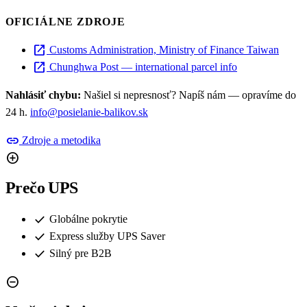
OFICIÁLNE ZDROJE
open_in_new
Customs Administration, Ministry of Finance Taiwan
open_in_new
Chunghwa Post — international parcel info
Nahlásiť chybu:
Našiel si nepresnosť? Napíš nám — opravíme do
24 h.
info@posielanie-balikov.sk
link
Zdroje a metodika
add_circle
Prečo UPS
check
Globálne pokrytie
check
Express služby UPS Saver
check
Silný pre B2B
remove_circle