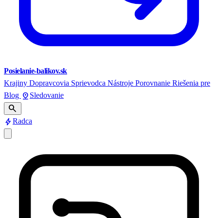
Posielanie-balikov.sk
Krajiny
Dopravcovia
Sprievodca
Nástroje
Porovnanie
Riešenia pre
pin_drop
Blog
Sledovanie
search
bolt
Radca