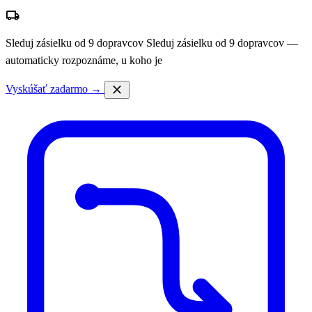
local_shipping
Sleduj zásielku od 9 dopravcov
Sleduj zásielku od 9 dopravcov —
automaticky rozpoznáme, u koho je
close
Vyskúšať zadarmo →