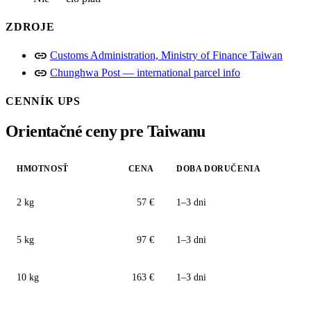
ZDROJE
link
Customs Administration, Ministry of Finance Taiwan
link
Chunghwa Post — international parcel info
CENNÍK UPS
Orientačné ceny pre Taiwanu
HMOTNOSŤ
CENA
DOBA DORUČENIA
2 kg
57 €
1–3 dni
5 kg
97 €
1–3 dni
10 kg
163 €
1–3 dni