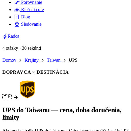
compare_arrows
Porovnanie
groups
Riešenia pre
article
Blog
pin_drop
Sledovanie
bolt
Radca
4 otázky · 30 sekúnd
chevron_right
chevron_right
chevron_right
Domov
Krajiny
Taiwan
UPS
DOPRAVCA × DESTINÁCIA
arrow_forward
🇹🇼
UPS do Taiwanu — cena, doba doručenia,
limity
Ako poslať balík UPS do Taiwanu. Orientačné ceny (57 € / 2 kg, 97