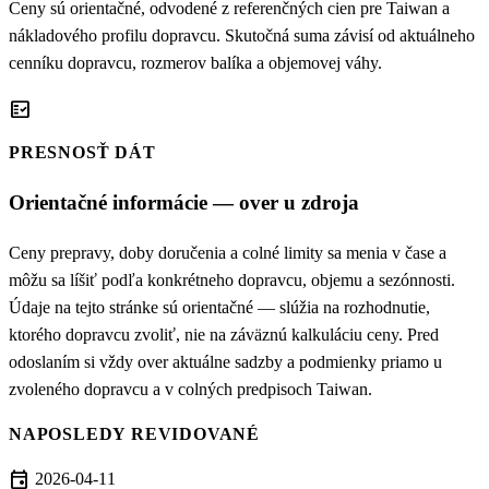
Ceny sú orientačné, odvodené z referenčných cien pre Taiwan a
nákladového profilu dopravcu. Skutočná suma závisí od aktuálneho
cenníku dopravcu, rozmerov balíka a objemovej váhy.
fact_check
PRESNOSŤ DÁT
Orientačné informácie — over u zdroja
Ceny prepravy, doby doručenia a colné limity sa menia v čase a
môžu sa líšiť podľa konkrétneho dopravcu, objemu a sezónnosti.
Údaje na tejto stránke sú orientačné — slúžia na rozhodnutie,
ktorého dopravcu zvoliť, nie na záväznú kalkuláciu ceny. Pred
odoslaním si vždy over aktuálne sadzby a podmienky priamo u
zvoleného dopravcu a v colných predpisoch Taiwan.
NAPOSLEDY REVIDOVANÉ
event
2026-04-11