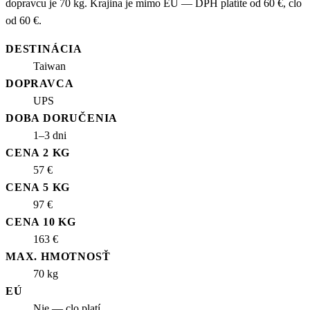
dopravcu je 70 kg. Krajina je mimo EÚ — DPH platíte od 60 €, clo
od 60 €.
DESTINÁCIA
Taiwan
DOPRAVCA
UPS
DOBA DORUČENIA
1–3 dni
CENA 2 KG
57 €
CENA 5 KG
97 €
CENA 10 KG
163 €
MAX. HMOTNOSŤ
70 kg
EÚ
Nie — clo platí