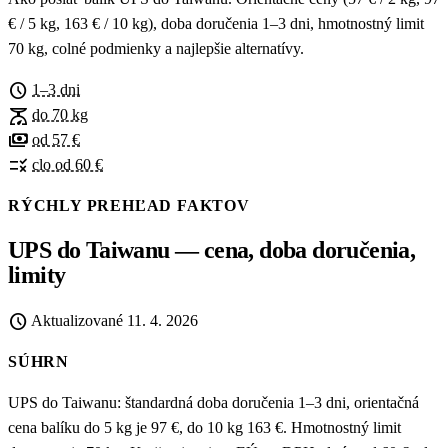
€ / 5 kg, 163 € / 10 kg), doba doručenia 1–3 dni, hmotnostný limit
70 kg, colné podmienky a najlepšie alternatívy.
schedule
1–3 dni
scale
do 70 kg
payments
od 57 €
rule
clo od 60 €
RÝCHLY PREHĽAD FAKTOV
UPS do Taiwanu — cena, doba doručenia,
limity
schedule
Aktualizované
11. 4. 2026
SÚHRN
UPS do Taiwanu: štandardná doba doručenia 1–3 dni, orientačná
cena balíku do 5 kg je 97 €, do 10 kg 163 €. Hmotnostný limit