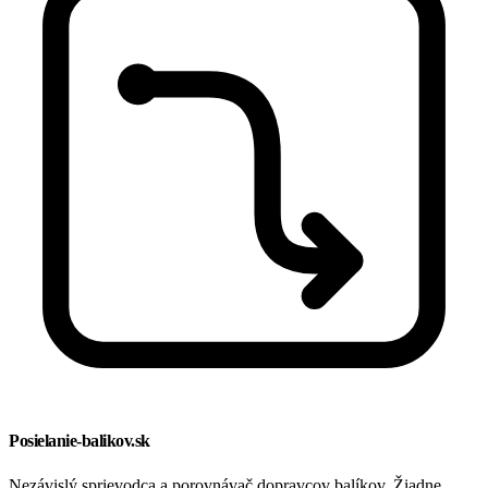
Posielanie-balikov.sk
Nezávislý sprievodca a porovnávač dopravcov balíkov. Žiadne