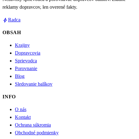
reklamy dopravcov, len overené fakty.
bolt
Radca
OBSAH
Krajiny
Dopravcovia
Sprievodca
Porovnanie
Blog
Sledovanie balíkov
INFO
O nás
Kontakt
Ochrana súkromia
Obchodné podmienky