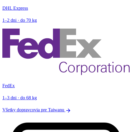
DHL Express
1–2 dni · do 70 kg
FedEx
1–3 dni · do 68 kg
arrow_forward
Všetky dopravcovia pre Taiwanu