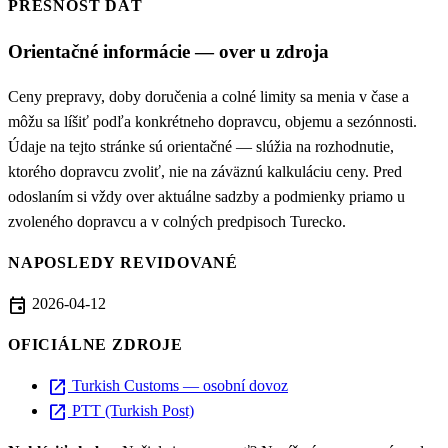
PRESNOSŤ DÁT
Orientačné informácie — over u zdroja
Ceny prepravy, doby doručenia a colné limity sa menia v čase a
môžu sa líšiť podľa konkrétneho dopravcu, objemu a sezónnosti.
Údaje na tejto stránke sú orientačné — slúžia na rozhodnutie,
ktorého dopravcu zvoliť, nie na záväznú kalkuláciu ceny. Pred
odoslaním si vždy over aktuálne sadzby a podmienky priamo u
zvoleného dopravcu a v colných predpisoch Turecko.
NAPOSLEDY REVIDOVANÉ
event
2026-04-12
OFICIÁLNE ZDROJE
open_in_new
Turkish Customs — osobní dovoz
open_in_new
PTT (Turkish Post)