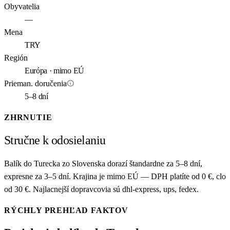
Obyvatelia
—
Mena
TRY
Región
Európa · mimo EÚ
info
Prieman. doručenia
5–8 dní
ZHRNUTIE
Stručne k odosielaniu
Balík do Turecka zo Slovenska dorazí štandardne za 5–8 dní,
expresne za 3–5 dní. Krajina je mimo EÚ — DPH platíte od 0 €, clo
od 30 €. Najlacnejší dopravcovia sú dhl-express, ups, fedex.
RÝCHLY PREHĽAD FAKTOV