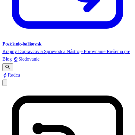
Posielanie-balikov.sk
Krajiny
Dopravcovia
Sprievodca
Nástroje
Porovnanie
Riešenia pre
pin_drop
Blog
Sledovanie
search
bolt
Radca