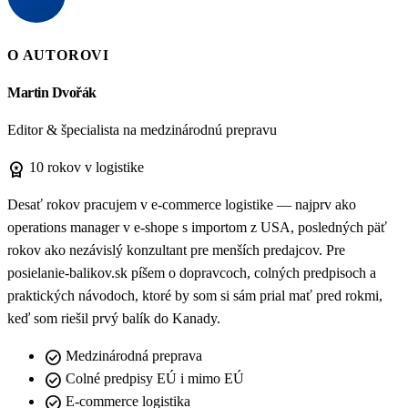
O AUTOROVI
Martin Dvořák
Editor & špecialista na medzinárodnú prepravu
workspace_premium
10 rokov v logistike
Desať rokov pracujem v e-commerce logistike — najprv ako
operations manager v e-shope s importom z USA, posledných päť
rokov ako nezávislý konzultant pre menších predajcov. Pre
posielanie-balikov.sk píšem o dopravcoch, colných predpisoch a
praktických návodoch, ktoré by som si sám prial mať pred rokmi,
keď som riešil prvý balík do Kanady.
check_circle
Medzinárodná preprava
check_circle
Colné predpisy EÚ i mimo EÚ
check_circle
E-commerce logistika