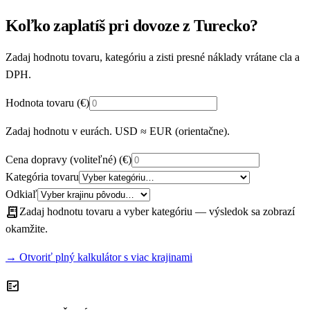
Koľko zaplatíš pri dovoze z Turecko?
Zadaj hodnotu tovaru, kategóriu a zisti presné náklady vrátane cla a
DPH.
Hodnota tovaru
(€)
Zadaj hodnotu v eurách. USD ≈ EUR (orientačne).
Cena dopravy (voliteľné)
(€)
Kategória tovaru
Odkiaľ
receipt_long
Zadaj hodnotu tovaru a vyber kategóriu — výsledok sa zobrazí
okamžite.
→ Otvoriť plný kalkulátor s viac krajinami
fact_check