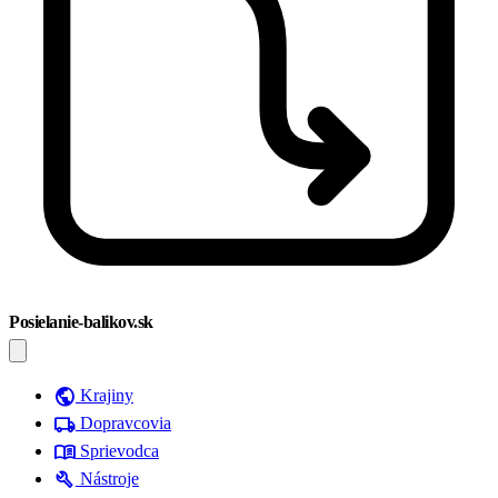
Posielanie-balikov.sk
public
Krajiny
local_shipping
Dopravcovia
menu_book
Sprievodca
build
Nástroje