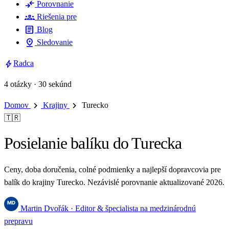
compare_arrows
Porovnanie
groups
Riešenia pre
article
Blog
pin_drop
Sledovanie
bolt
Radca
4 otázky · 30 sekúnd
chevron_right
chevron_right
Domov
Krajiny
Turecko
🇹🇷
Posielanie balíku do Turecka
Ceny, doba doručenia, colné podmienky a najlepší dopravcovia pre
balík do krajiny Turecko. Nezávislé porovnanie aktualizované 2026.
Martin Dvořák
· Editor & špecialista na medzinárodnú
prepravu