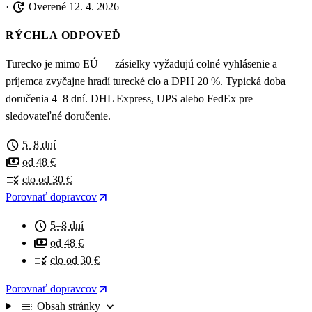
update
·
Overené 12. 4. 2026
RÝCHLA ODPOVEĎ
Turecko je mimo EÚ — zásielky vyžadujú colné vyhlásenie a
príjemca zvyčajne hradí turecké clo a DPH 20 %. Typická doba
doručenia 4–8 dní. DHL Express, UPS alebo FedEx pre
sledovateľné doručenie.
schedule
5–8 dní
payments
od 48 €
rule
clo od 30 €
arrow_outward
Porovnať dopravcov
schedule
5–8 dní
payments
od 48 €
rule
clo od 30 €
arrow_outward
Porovnať dopravcov
toc
expand_more
Obsah stránky