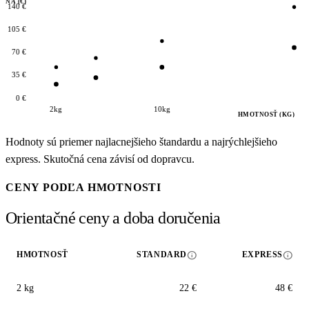
ENA (€)
140 €
105 €
70 €
35 €
0 €
2kg
10kg
HMOTNOSŤ (KG)
Hodnoty sú priemer najlacnejšieho štandardu a najrýchlejšieho
express. Skutočná cena závisí od dopravcu.
CENY PODĽA HMOTNOSTI
Orientačné ceny a doba doručenia
info
info
HMOTNOSŤ
STANDARD
EXPRESS
2 kg
22 €
48 €