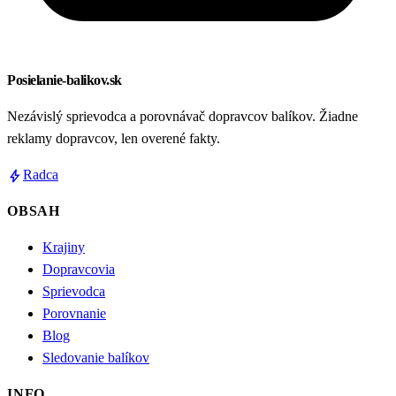
Posielanie-balikov.sk
Nezávislý sprievodca a porovnávač dopravcov balíkov. Žiadne
reklamy dopravcov, len overené fakty.
bolt
Radca
OBSAH
Krajiny
Dopravcovia
Sprievodca
Porovnanie
Blog
Sledovanie balíkov
INFO