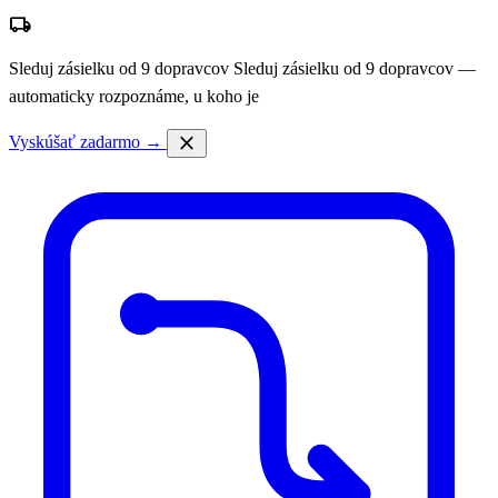
local_shipping
Sleduj zásielku od 9 dopravcov
Sleduj zásielku od 9 dopravcov —
automaticky rozpoznáme, u koho je
close
Vyskúšať zadarmo →