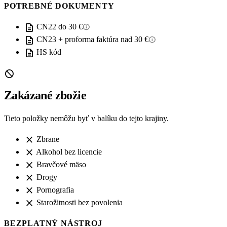
POTREBNÉ DOKUMENTY
description
info
CN22 do 30 €
description
info
CN23 + proforma faktúra nad 30 €
description
HS kód
block
Zakázané zbožie
Tieto položky nemôžu byť v balíku do tejto krajiny.
close
Zbrane
close
Alkohol bez licencie
close
Bravčové mäso
close
Drogy
close
Pornografia
close
Starožitnosti bez povolenia
BEZPLATNÝ NÁSTROJ