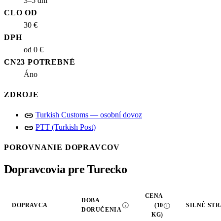
3–5 dní
CLO OD
30 €
DPH
od 0 €
CN23 POTREBNÉ
Áno
ZDROJE
link
Turkish Customs — osobní dovoz
link
PTT (Turkish Post)
POROVNANIE DOPRAVCOV
Dopravcovia pre Turecko
CENA
DOBA
info
info
DOPRAVCA
(10
SILNÉ ST
DORUČENIA
KG)