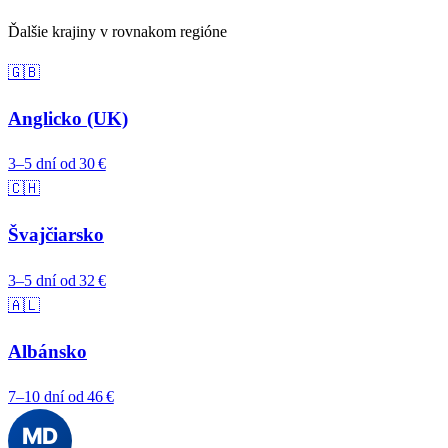
Ďalšie krajiny v rovnakom regióne
🇬🇧
Anglicko (UK)
3–5 dní
od 30 €
🇨🇭
Švajčiarsko
3–5 dní
od 32 €
🇦🇱
Albánsko
7–10 dní
od 46 €