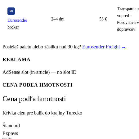
Transparent
vopred ·
2–4 dni
53 €
Eurosender
Porovnáva v
broker
dopravcov
Posielaš paletu alebo zásilku nad 30 kg?
Eurosender Freight →
REKLAMA
AdSense slot (in-article) — no slot ID
CENA PODĽA HMOTNOSTI
Cena podľa hmotnosti
Krivka cien pre balík do krajiny Turecko
Štandard
Express