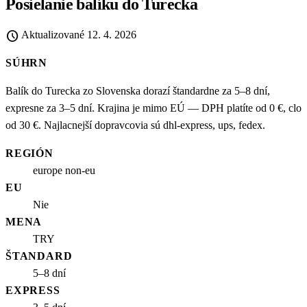
Posielanie balíku do Turecka
schedule
Aktualizované
12. 4. 2026
SÚHRN
Balík do Turecka zo Slovenska dorazí štandardne za 5–8 dní,
expresne za 3–5 dní. Krajina je mimo EÚ — DPH platíte od 0 €, clo
od 30 €. Najlacnejší dopravcovia sú dhl-express, ups, fedex.
REGIÓN
europe non-eu
EU
Nie
MENA
TRY
ŠTANDARD
5–8 dní
EXPRESS