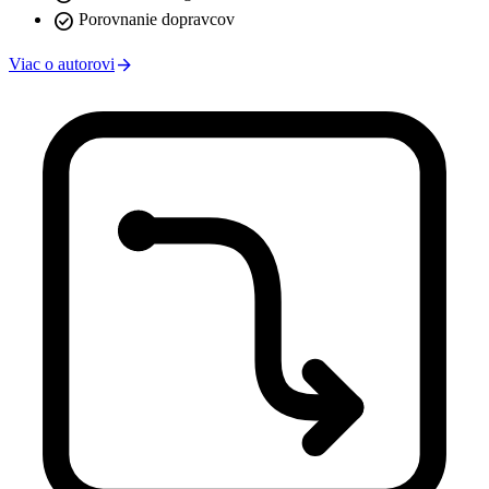
check_circle
Porovnanie dopravcov
arrow_forward
Viac o autorovi