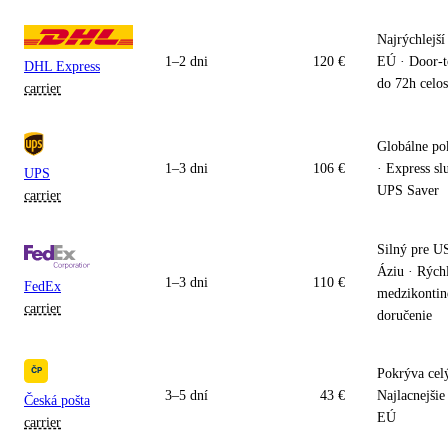
Najrýchlejš
1–2 dni
120 €
EÚ · Door-t
DHL Express
do 72h celo
carrier
Globálne po
1–3 dni
106 €
· Express sl
UPS
UPS Saver
carrier
Silný pre U
Áziu · Rých
1–3 dni
110 €
FedEx
medzikontin
carrier
doručenie
Pokrýva celý
3–5 dní
43 €
Najlacnejši
Česká pošta
EÚ
carrier