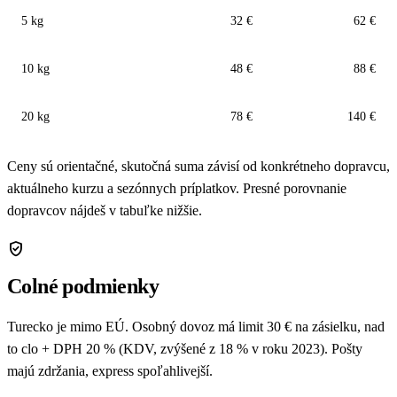
5 kg
32 €
62 €
10 kg
48 €
88 €
20 kg
78 €
140 €
Ceny sú orientačné, skutočná suma závisí od konkrétneho dopravcu,
aktuálneho kurzu a sezónnych príplatkov. Presné porovnanie
dopravcov nájdeš v tabuľke nižšie.
verified_user
Colné podmienky
Turecko je mimo EÚ. Osobný dovoz má limit 30 € na zásielku, nad
to clo + DPH 20 % (KDV, zvýšené z 18 % v roku 2023). Pošty
majú zdržania, express spoľahlivejší.