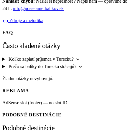
Nahlásiť chybu:
Našiel si nepresnosť? Napíš nám — opravíme do
24 h.
info@posielanie-balikov.sk
link
Zdroje a metodika
FAQ
Často kladené otázky
expand_more
Koľko zaplatí príjemca v Turecku?
expand_more
Prečo sa balíky do Turecka strácajú?
Žiadne otázky nevyhovujú.
REKLAMA
AdSense slot (footer) — no slot ID
PODOBNÉ DESTINÁCIE
Podobné destinácie